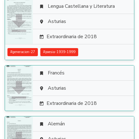
Lengua Castellana y Literatura


Asturias

Extraordinaria de 2018

#
generacion-27
#
poesia-1939-1999
Francés


Asturias

Extraordinaria de 2018

Alemán
