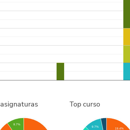
 asignaturas
Top curso
9.7%
9.7%
19.4%