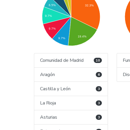
6.5%
32.3%
9.7%
9.7%
19.4%
9.7%
Comunidad de Madrid
Fun
10
Aragón
Dis
6
Castilla y León
3
La Rioja
3
Asturias
3