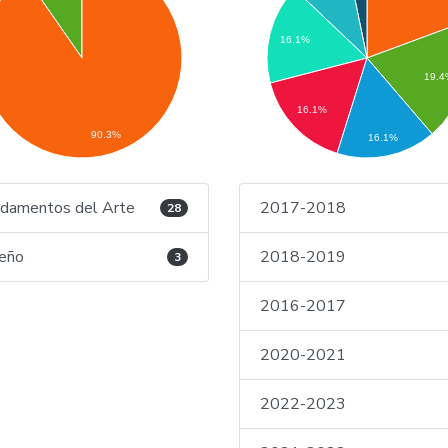
16.1%
19.4
16.1%
90.3%
16.1%
damentos del Arte
2017-2018
28
eño
2018-2019
3
2016-2017
2020-2021
2022-2023