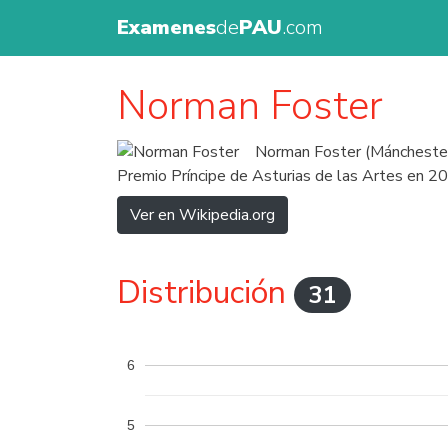
Examenes
de
PAU
.com
Norman Foster
Norman Foster (Mánchester, 
Premio Príncipe de Asturias de las Artes en 2
Ver en Wikipedia.org
Distribución
31
6
5