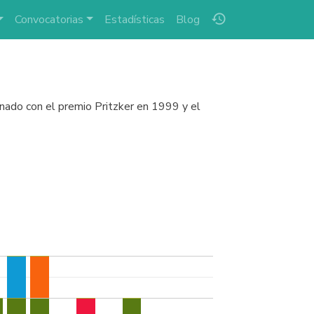
history
Convocatorias
Estadísticas
Blog
onado con el premio Pritzker en 1999 y el