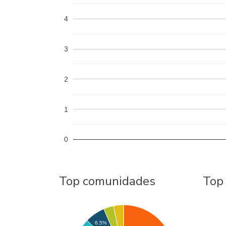
4
3
2
1
0
Top comunidades
Top
6.5%