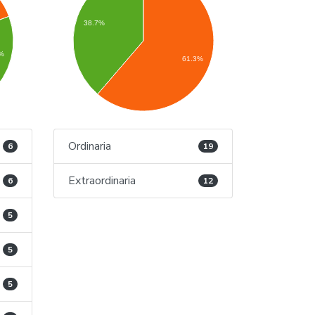
38.7%
%
61.3%
Ordinaria
6
19
Extraordinaria
6
12
5
5
5