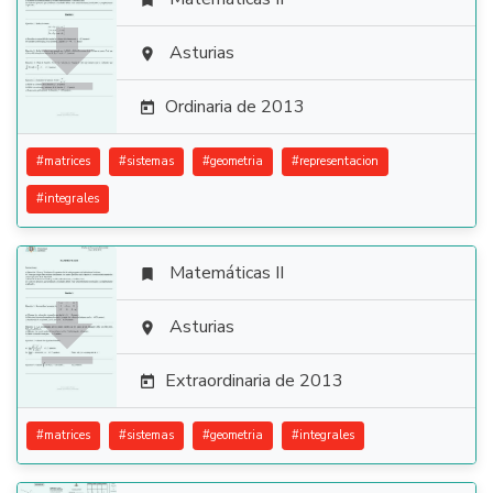


Asturias

Ordinaria de 2013

#
matrices
#
sistemas
#
geometria
#
representacion
#
integrales
Matemáticas II


Asturias

Extraordinaria de 2013

#
matrices
#
sistemas
#
geometria
#
integrales