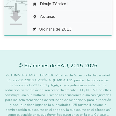
Dibujo Técnico II


Asturias

Ordinaria de 2013

©
Exámenes de PAU
,
2015
-2026
óo I UNIVERSIDAD f ti DEVIEDO Pruebas de Acceso a la Universidad
Curso 20122013 OPCIÓN A QUÍMICA 1 25 puntos Dispone de los
pares redox Cr2O72Cr3 y AgAg cuyos potenciales estándar de
reducción en medio ácido son respectivamente 133 y 080 V Con ellos
construye una pila voltaica i Escriba las ecuaciones químicas ajustadas
para las semirreacciones de reducción de oxidación y para la reacción
global que tiene lugar en la pila voltaica 125 puntos ii Indique la
semirreacción que ocurre en el ánodo y la que ocurre en el cátodo así
como el sentido en el que fluyen los electrones en la pila Calcule …