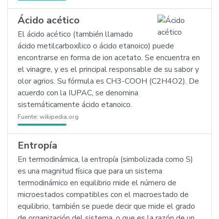
Ácido acético
El ácido acético (también llamado
ácido metilcarboxílico o ácido etanoico) puede
encontrarse en forma de ion acetato. Se encuentra en
el vinagre, y es el principal responsable de su sabor y
olor agrios. Su fórmula es CH3-COOH (C2H4O2). De
acuerdo con la IUPAC, se denomina
sistemáticamente ácido etanoico.
Fuente:
wikipedia.org
Entropía
En termodinámica, la entropía (simbolizada como S)
es una magnitud física que para un sistema
termodinámico en equilibrio mide el número de
microestados compatibles con el macroestado de
equilibrio, también se puede decir que mide el grado
de organización del sistema, o que es la razón de un