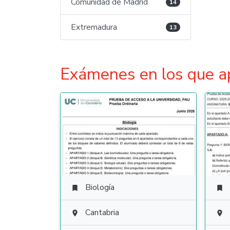
Comunidad de Madrid
14
Extremadura
13
Exámenes en los que a
Biología


Cantabria

