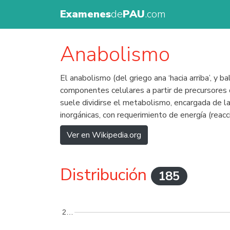
Examenes
de
PAU
.com
Anabolismo
El anabolismo (del griego ana ‘hacia arriba’, y 
componentes celulares a partir de precursores 
suele dividirse el metabolismo, encargada de la
inorgánicas, con requerimiento de energía (reac
Ver en Wikipedia.org
Distribución
185
2…