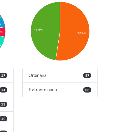
%
47.6%
4%
52.4%
Ordinaria
17
97
Extraordinaria
14
88
11
10