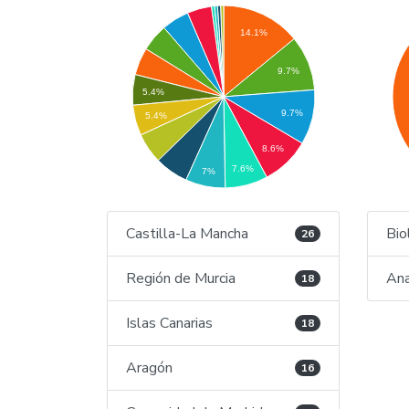
14.1%
9.7%
5.4%
9.7%
5.4%
8.6%
7.6%
7%
Castilla-La Mancha
Bio
26
Región de Murcia
Ana
18
Islas Canarias
18
Aragón
16