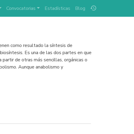
history
Convocatorias
Estadísticas
Blog
tienen como resultado la síntesis de
biosíntesis. Es una de las dos partes en que
partir de otras más sencillas, orgánicas o
atabolismo. Aunque anabolismo y