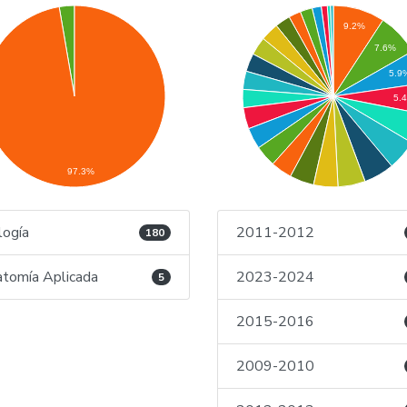
9.2%
7.6%
5.9
5.
97.3%
logía
2011-2012
180
tomía Aplicada
2023-2024
5
2015-2016
2009-2010