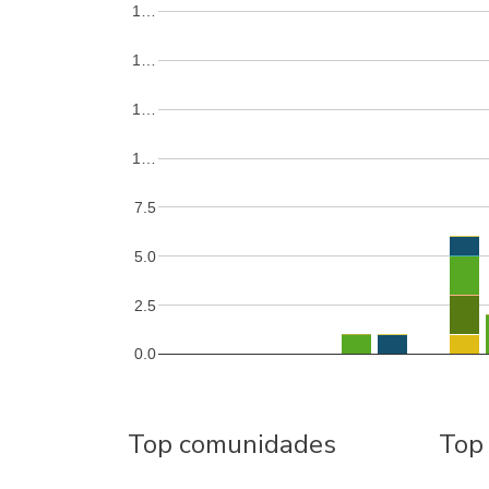
1…
1…
1…
1…
7.5
5.0
2.5
0.0
Top comunidades
Top