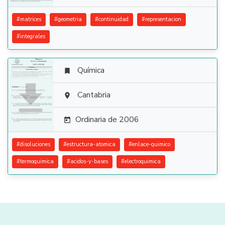
#
matrices
#
geometria
#
continuidad
#
representacion
#
integrales
Química


Cantabria

Ordinaria de 2006

#
disoluciones
#
estructura-atomica
#
enlace-quimico
#
termoquimica
#
acidos-y-bases
#
electroquimica