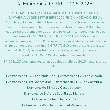
©
Exámenes de PAU
,
2015
-2026
PRUEBAS DE ACCESO A LA UNIVERSIDAD UNIVERSIDAD DE
CANTABRIA LOGSE SEPTIEMBRE 2006 FISICA INDICACIONES AL
ALUMNO l El alumno elegirá tres de los cinco cuestiones propuestos
así como sólo uno de los dos opciones de problemas 2 No deben
resolverse problemas de opciones diferentes ni tampoco más de tres
cuestiones CUESTIONES 2 PUNTOS CADA UNA A Movimiento
armónico simple a 08 PUNTOS Encuentra el valor de la energía cinética
en función de la elongación b 0 6 PUNTOS Cuánto vale la energía total
e 06 PUNTOS Qué se entiende por amortiguamiento y qué efectos
produce B a 07 PUNTOS Explica brevemente…
37.263.127 exámenes descargados desde julio de 2015 hasta ayer... y
contando.
Exámenes de PEvAU de Andalucía
Exámenes de EvAU de Aragón
Exámenes de EBAU de Asturias
Exámenes de EBAU de Cantabria
Exámenes de EBAU de Castilla y León
Exámenes de EvAU de Castilla-La Mancha
Exámenes de PAU de Cataluña
Exámenes de PAU de Comunidad Valenciana