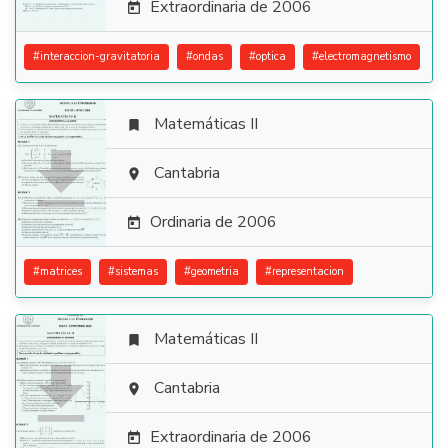
Extraordinaria de 2006

#
interaccion-gravitatoria
#
ondas
#
optica
#
electromagnetismo
Matemáticas II


Cantabria

Ordinaria de 2006

#
matrices
#
sistemas
#
geometria
#
representacion
Matemáticas II


Cantabria

Extraordinaria de 2006
