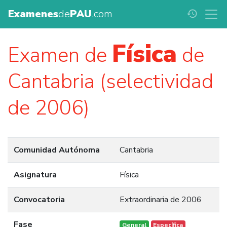
Examenes
de
PAU
.com
history
Física
Examen de
de
Cantabria (selectividad
de 2006)
Comunidad Autónoma
Cantabria
Asignatura
Física
Convocatoria
Extraordinaria de 2006
Fase
General
Específica