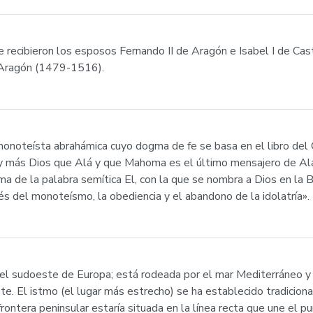
 recibieron los esposos Fernando II de Aragón e Isabel I de Cast
 Aragón (1479-1516).
 más Dios que Alá y que Mahoma es el último mensajero de Alá»
sma de la palabra semítica El, con la que se nombra a Dios en la B
és del monoteísmo, la obediencia y el abandono de la idolatría».
n el sudoeste de Europa; está rodeada por el mar Mediterráneo y 
e. El istmo (el lugar más estrecho) se ha establecido tradicional
 frontera peninsular estaría situada en la línea recta que une el 