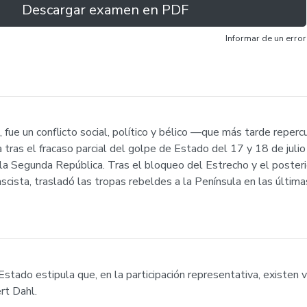
Descargar examen en PDF
Informar de un error
 fue un conflicto social, político y bélico —que más tarde repercu
as el fracaso parcial del golpe de Estado del 17 y 18 de juli
 la Segunda República. Tras el bloqueo del Estrecho y el posterio
fascista, trasladó las tropas rebeldes a la Península en las últim
l Estado estipula que, en la participación representativa, existen
rt Dahl.