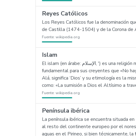
Reyes Católicos
Los Reyes Católicos fue la denominación que
de Castilla (1474-1504) y de la Corona de
Fuente:
wikipedia.org
Islam
El islam (en árabe: الإسلام, ') es una religión monoteísta abrahámica cuyo dogma de fe se basa en el libro del Corán, el cual establece como premisa
fundamental para sus creyentes que «No hay
Alá, significa ‘Dios’ y su etimología es la mi
como: «La sumisión a Dios el Altísimo a trav
Fuente:
wikipedia.org
Península ibérica
La península ibérica se encuentra situada e
al resto del continente europeo por el norest
aguas en el Pirineo, si bien técnicamente, la