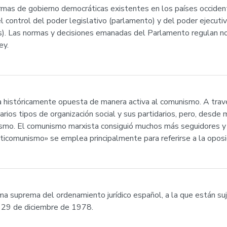
rmas de gobierno democráticas existentes en los países occident
l control del poder legislativo (parlamento) y del poder ejecutivo
s). Las normas y decisiones emanadas del Parlamento regulan no
ey.
a históricamente opuesta de manera activa al comunismo. A travé
rios tipos de organización social y sus partidarios, pero, desde 
ismo. El comunismo marxista consiguió muchos más seguidores 
icomunismo» se emplea principalmente para referirse a la oposici
a suprema del ordenamiento jurídico español, a la que están su
l 29 de diciembre de 1978.