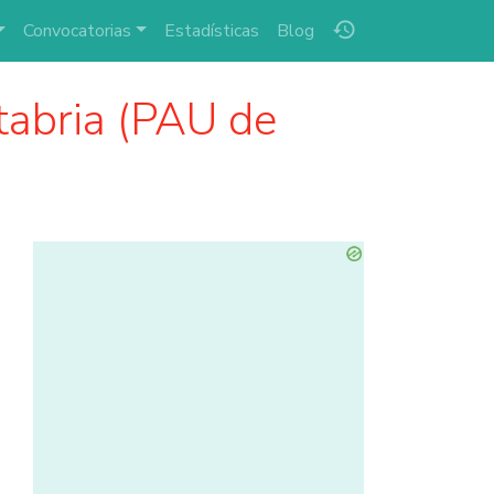
history
Convocatorias
Estadísticas
Blog
abria (PAU de