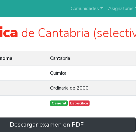
Comunidades
Asignaturas
ica
de Cantabria (selecti
ónoma
Cantabria
Química
Ordinaria de 2000
General
Específica
Descargar examen en PDF