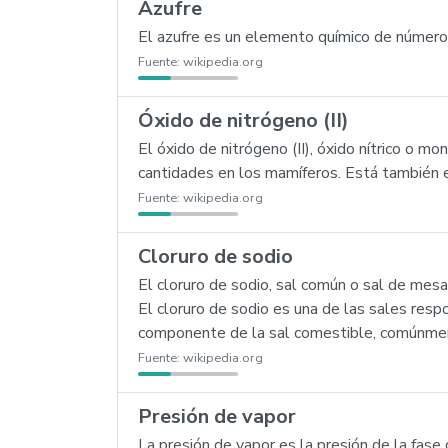
Azufre
El azufre es un elemento químico de número a
Fuente:
wikipedia.org
Óxido de nitrógeno (II)
El óxido de nitrógeno (II), óxido nítrico o 
cantidades en los mamíferos. Está también e
Fuente:
wikipedia.org
Cloruro de sodio
El cloruro de sodio, sal común o sal de mes
El cloruro de sodio es una de las sales res
componente de la sal comestible, comúnme
Fuente:
wikipedia.org
Presión de vapor
La presión de vapor es la presión de la fase 