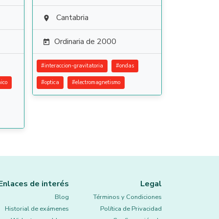
Cantabria

Ordinaria de 2000

#
interaccion-gravitatoria
#
ondas
ico
#
optica
#
electromagnetismo
Enlaces de interés
Legal
Blog
Términos y Condiciones
Historial de exámenes
Política de Privacidad