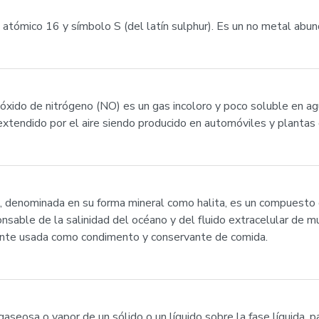
tómico 16 y símbolo S (del latín sulphur). Es un no metal abunda
monóxido de nitrógeno (NO) es un gas incoloro y poco soluble en 
xtendido por el aire siendo producido en automóviles y plantas d
a, denominada en su forma mineral como halita, es un compuesto 
ponsable de la salinidad del océano y del fluido extracelular de
nte usada como condimento y conservante de comida.
gaseosa o vapor de un sólido o un líquido sobre la fase líquida, 