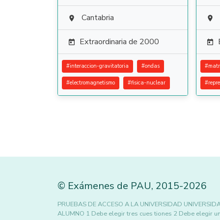
Cantabria


Extraordinaria de 2000


#
interaccion-gravitatoria
#
ondas
#
matr
#
electromagnetismo
#
fisica-nuclear
#
repr
©
Exámenes de PAU
,
2015
-2026
PRUEBAS DE ACCESO A LA UNIVERSIDAD UNIVERSIDA
ALUMNO 1 Debe elegir tres cues tiones 2 Debe elegi