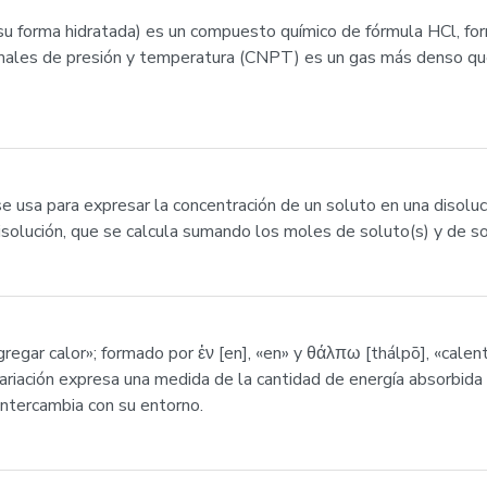
en su forma hidratada) es un compuesto químico de fórmula HCl, f
males de presión y temperatura (CNPT) es un gas más denso que 
se usa para expresar la concentración de un soluto en una disoluc
isolución, que se calcula sumando los moles de soluto(s) y de s
regar calor»; formado por ἐν [en], «en» y θάλπω [thálpō], «cale
variación expresa una medida de la cantidad de energía absorbida
 intercambia con su entorno.