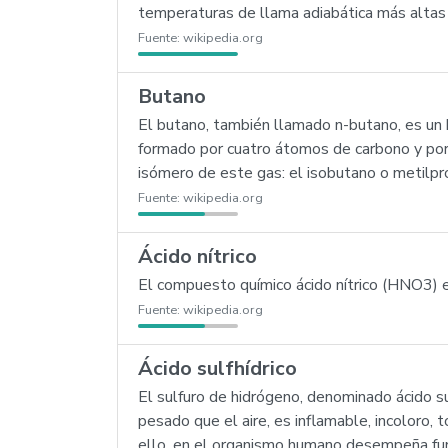
temperaturas de llama adiabática más altas
Fuente:
wikipedia.org
Butano
El butano, también llamado n-butano, es un hi
formado por cuatro átomos de carbono y po
isómero de este gas: el isobutano o metilpr
Fuente:
wikipedia.org
Ácido nítrico
El compuesto químico ácido nítrico (HNO3) e
Fuente:
wikipedia.org
Ácido sulfhídrico
El sulfuro de hidrógeno, denominado ácido su
pesado que el aire, es inflamable, incoloro,
ello, en el organismo humano desempeña fun