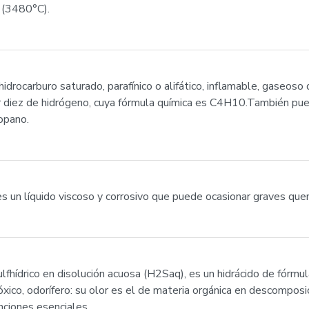
 (3480°C).
drocarburo saturado, parafínico o alifático, inflamable, gaseoso q
r diez de hidrógeno, cuya fórmula química es C4H10.También pu
opano.
s un líquido viscoso y corrosivo que puede ocasionar graves que
lfhídrico en disolución acuosa (H2Saq), es un hidrácido de fórm
 tóxico, odorífero: su olor es el de materia orgánica en descompo
ciones esenciales.