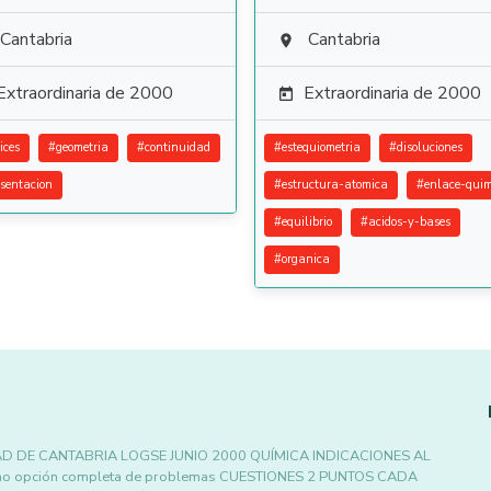
Cantabria
Cantabria

Extraordinaria de 2000
Extraordinaria de 2000

ices
#
geometria
#
continuidad
#
estequiometria
#
disoluciones
esentacion
#
estructura-atomica
#
enlace-quim
#
equilibrio
#
acidos-y-bases
#
organica
D DE CANTABRIA LOGSE JUNIO 2000 QUÍMICA INDICACIONES AL
r uno opción completa de problemas CUESTIONES 2 PUNTOS CADA