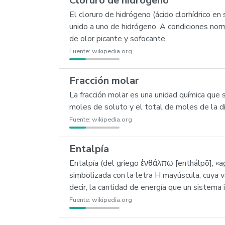
Cloruro de hidrógeno
El cloruro de hidrógeno (ácido clorhídrico 
unido a uno de hidrógeno. A condiciones nor
de olor picante y sofocante.
Fuente:
wikipedia.org
Fracción molar
La fracción molar es una unidad química que 
moles de soluto y el total de moles de la d
Fuente:
wikipedia.org
Entalpía
Entalpía (del griego ἐνθάλπω [enthálpō], «ag
simbolizada con la letra H mayúscula, cuya 
decir, la cantidad de energía que un sistema
Fuente:
wikipedia.org