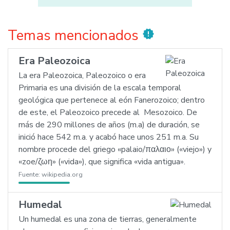
Temas mencionados
new_releases
Era Paleozoica
La era Paleozoica, Paleozoico o era
Primaria es una división de la escala temporal
geológica que pertenece al eón Fanerozoico; dentro
de este, el Paleozoico precede al Mesozoico. De
más de 290 millones de años (m.a) de duración, se
inició hace 542 m.a. y acabó hace unos 251 m.a. Su
nombre procede del griego «palaio/παλαιο» («viejo») y
«zoe/ζωη» («vida»), que significa «vida antigua».
Fuente:
wikipedia.org
Humedal
Un humedal es una zona de tierras, generalmente