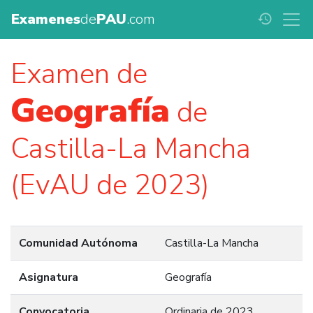
Examenes
de
PAU
.com
history
Examen de
Geografía
de
Castilla-La Mancha
(EvAU de 2023)
Comunidad Autónoma
Castilla-La Mancha
Asignatura
Geografía
Convocatoria
Ordinaria de 2023