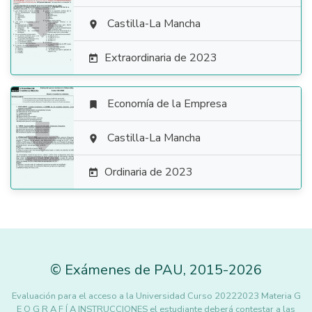

Castilla-La Mancha

Extraordinaria de 2023

Economía de la Empresa


Castilla-La Mancha

Ordinaria de 2023

©
Exámenes de PAU
,
2015
-2026
Evaluación para el acceso a la Universidad Curso 20222023 Materia G
E O G R A F Í A INSTRUCCIONES el estudiante deberá contestar a las