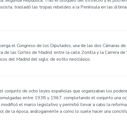
 la Segunda República. Tras el bloqueo del Estrecho y el posterio
fascista, trasladó las tropas rebeldes a la Península en las últim
alberga el Congreso de los Diputados, una de las dos Cámaras de
 de las Cortes de Madrid, entre la calle Zorrilla y la Carrera de
cos del Madrid del siglo, de estilo neoclásico.
l conjunto de ocho leyes españolas que organizaban los podere
 promulgadas entre 1938 y 1967, completando el conjunto una oc
modificó el marco legislativo y permitió llevar a cabo la reforma
ol de la época, análogamente a como lo suele hacer una constitu