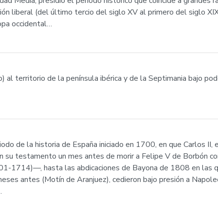
 Edad Media, presidió el periodo histórico que coincide a grandes
 liberal (del último tercio del siglo XV al primero del siglo XIX
opa occidental…
 al territorio de la península ibérica y de la Septimania bajo p
odo de la historia de España iniciado en 1700, en que Carlos II, 
en su testamento un mes antes de morir a Felipe V de Borbón 
01-1714)—, hasta las abdicaciones de Bayona de 1808 en las que 
meses antes (Motín de Aranjuez), cedieron bajo presión a Napol
…