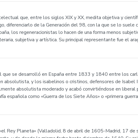
lectual que, entre los siglos XIX y XX, medita objetiva y cient
, diferenciarlo de la Generación del 98, con la que se lo suele 
paña, los regeneracionistas lo hacen de una forma menos subjet
raria, subjetiva y artística. Su principal representante fue el 
vil que se desarrolló en España entre 1833 y 1840 entre los carli
 absolutista, y los isabelinos o cristinos, defensores de Isabel I
nalmente absolutista moderado y acabó convirtiéndose en liberal 
fía española como «Guerra de los Siete Años» o «primera guerra c
«el Rey Planeta» (Valladolid, 8 de abril de 1605-Madrid, 17 de