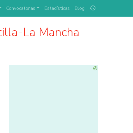
history
Convocatorias
Estadísticas
Blog
illa-La Mancha