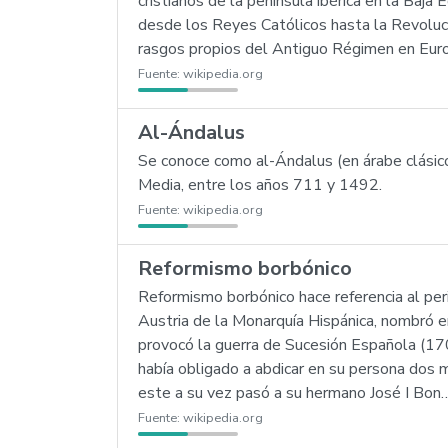
cristianos de la península ibérica en la Baja
desde los Reyes Católicos hasta la Revolución
rasgos propios del Antiguo Régimen en Eur
Fuente:
wikipedia.org
Al-Ándalus
Se conoce como al-Ándalus (en árabe clásico)
Media, entre los años 711 y 1492.
Fuente:
wikipedia.org
Reformismo borbónico
Reformismo borbónico hace referencia al peri
Austria de la Monarquía Hispánica, nombró 
provocó la guerra de Sucesión Española (17
había obligado a abdicar en su persona dos 
este a su vez pasó a su hermano José I Bon
Fuente:
wikipedia.org