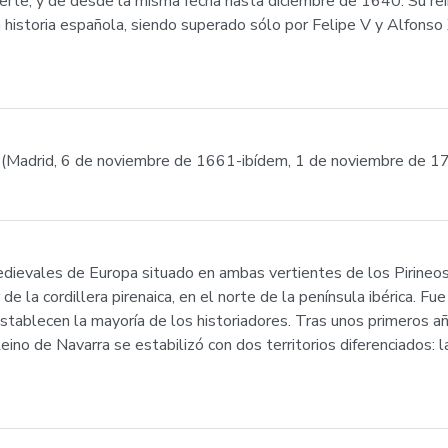
te, y de desde la misma fecha hasta diciembre de 1640. Su rei
a historia española, siendo superado sólo por Felipe V y Alfonso 
» (Madrid, 6 de noviembre de 1661-ibídem, 1 de noviembre de 1
edievales de Europa situado en ambas vertientes de los Pirineos
r de la cordillera pirenaica, en el norte de la península ibérica.
establecen la mayoría de los historiadores. Tras unos primeros 
eino de Navarra se estabilizó con dos territorios diferenciados: la