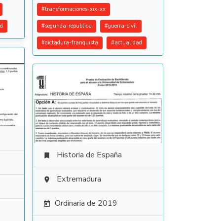
#
transformaciones-xix-xx
ad
#
segunda-republica
#
guerra-civil
#
dictadura-franquista
#
actualidad
Historia de España

Extremadura

Ordinaria de 2019
