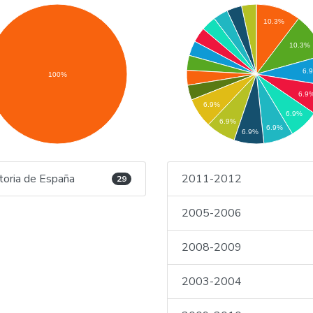
10.3%
10.3%
6.
100%
6.9
6.9%
6.9%
6.9%
6.9%
6.9%
toria de España
2011-2012
29
2005-2006
2008-2009
2003-2004