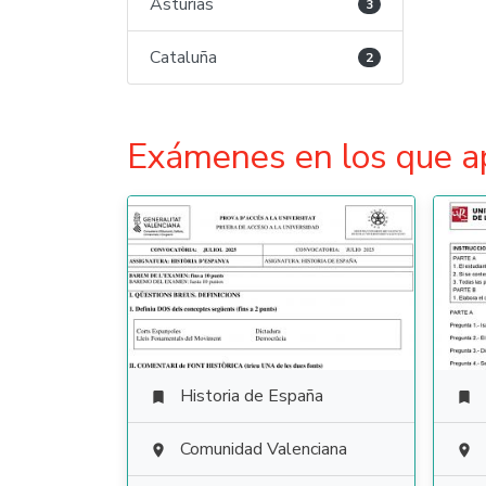
Asturias
3
Cataluña
2
Exámenes en los que a
Historia de España


Comunidad Valenciana

