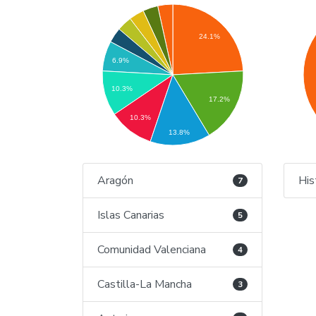
24.1%
6.9%
10.3%
17.2%
10.3%
13.8%
Aragón
His
7
Islas Canarias
5
Comunidad Valenciana
4
Castilla-La Mancha
3