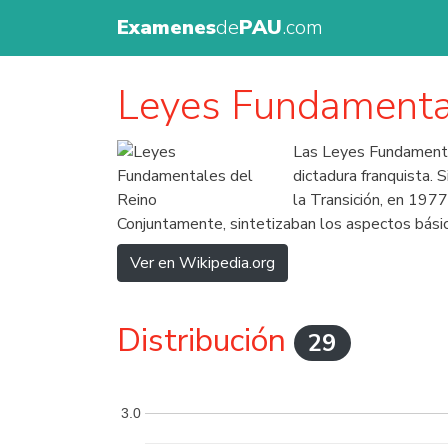
Examenes
de
PAU
.com
Leyes Fundamenta
Las Leyes Fundamental
dictadura franquista.
la Transición, en 1977
Conjuntamente, sintetizaban los aspectos básic
Ver en Wikipedia.org
Distribución
29
3.0