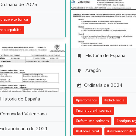
Ordinaria de 2025
auracion-borbonica
nda-republica
Historia de España

Aragón

Ordinaria de 2024

Historia de España
#
prerromanos
#
edad-media
#
monarquia-hispanica
Comunidad Valenciana
#
reformismo-borbones
#
antiguo-re
Extraordinaria de 2021
#
estado-liberal
#
restauracion-bor