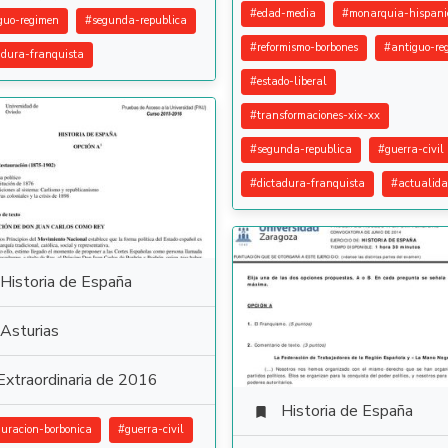
#
edad-media
#
monarquia-hispani
guo-regimen
#
segunda-republica
#
reformismo-borbones
#
antiguo-re
adura-franquista
#
estado-liberal
#
transformaciones-xix-xx
#
segunda-republica
#
guerra-civil
#
dictadura-franquista
#
actualid
Historia de España
Asturias
Extraordinaria de 2016
Historia de España

auracion-borbonica
#
guerra-civil