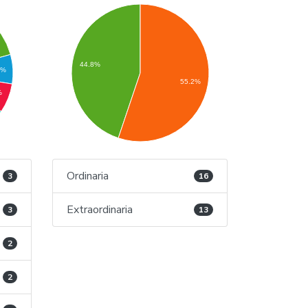
44.8%
9%
55.2%
%
Ordinaria
3
16
Extraordinaria
3
13
2
2