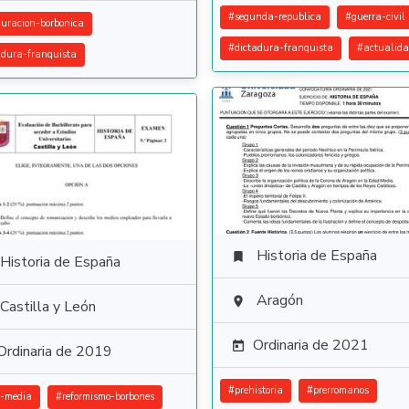
#
segunda-republica
#
guerra-civil
auracion-borbonica
#
dictadura-franquista
#
actualid
adura-franquista
Historia de España

Historia de España
Aragón

Castilla y León
Ordinaria de 2021

Ordinaria de 2019
#
prehistoria
#
prerromanos
-media
#
reformismo-borbones