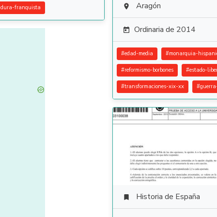
Aragón

adura-franquista
Ordinaria de 2014

#
edad-media
#
monarquia-hispani
#
reformismo-borbones
#
estado-libe
#
transformaciones-xix-xx
#
guerra-
Historia de España
