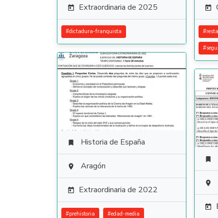
Extraordinaria de 2025


#
dictadura-franquista
#
rest
#
segu
Historia de España


Aragón


Extraordinaria de 2022


#
prehistoria
#
edad-media