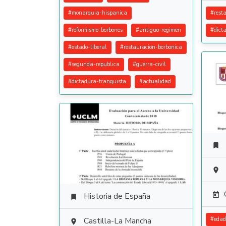
#
monarquia-hispanica
#
rest
#
reformismo-borbones
#
antiguo-regimen
#
dict
#
estado-liberal
#
restauracion-borbonica
#
segunda-republica
#
guerra-civil
#
dictadura-franquista
#
actualidad


Historia de España


Castilla-La Mancha
#
edad
