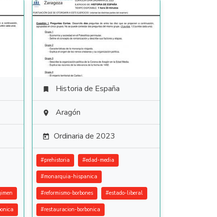
Historia de España

Aragón

Ordinaria de 2023

#
prehistoria
#
edad-media
#
monarquia-hispanica
gimen
#
reformismo-borbones
#
estado-liberal
bonica
#
restauracion-borbonica