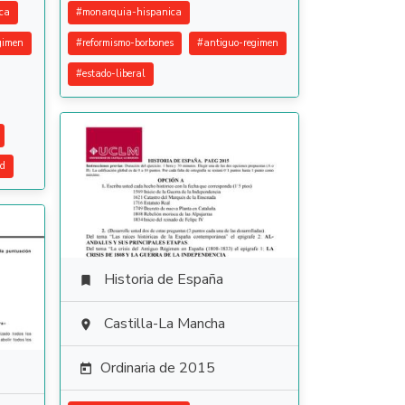
ca
#
monarquia-hispanica
gimen
#
reformismo-borbones
#
antiguo-regimen
#
estado-liberal
ad
Historia de España

Castilla-La Mancha

Ordinaria de 2015
