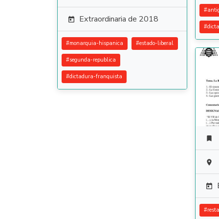
#
anti
Extraordinaria de 2018

#
dict
#
monarquia-hispanica
#
estado-liberal
#
segunda-republica
#
dictadura-franquista



#
rest