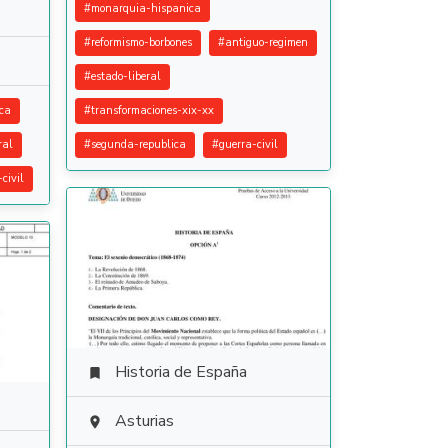
#
monarquia-hispanica
#
reformismo-borbones
#
antiguo-regimen
#
estado-liberal
ca
#
transformaciones-xix-xx
ral
#
segunda-republica
#
guerra-civil
civil
Historia de España

Asturias
