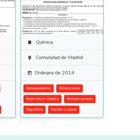
Química

Comunidad de Madrid

Ordinaria de 2014

#
estequiometria
#
disoluciones
#
estructura-atomica
#
enlace-quimico
#
equilibrio
#
acidos-y-bases