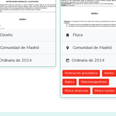
Diseño
Física

Comunidad de Madrid
Comunidad de Madrid

Ordinaria de 2014
Ordinaria de 2014

#
interaccion-gravitatoria
#
ondas
#
optica
#
electromagnetismo
#
fisica-relativista
#
fisica-nuclear