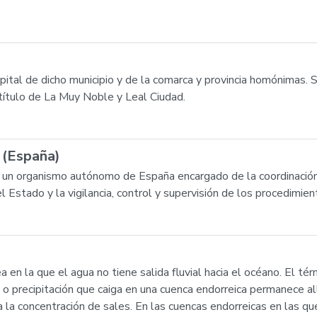
pital de dicho municipio y de la comarca y provincia homónimas. S
título de La Muy Noble y Leal Ciudad.
a (España)
es un organismo autónomo de España encargado de la coordinación
l Estado y la vigilancia, control y supervisión de los procedimie
 en la que el agua no tiene salida fluvial hacia el océano. El tér
lluvia o precipitación que caiga en una cuenca endorreica permanece
e a la concentración de sales. En las cuencas endorreicas en las q