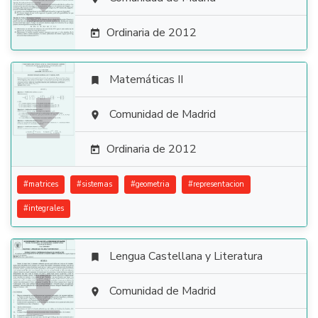

Ordinaria de 2012

Matemáticas II


Comunidad de Madrid

Ordinaria de 2012

#
matrices
#
sistemas
#
geometria
#
representacion
#
integrales
Lengua Castellana y Literatura


Comunidad de Madrid
