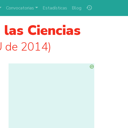
history
Convocatorias
Estadísticas
Blog
las Ciencias
U de 2014)