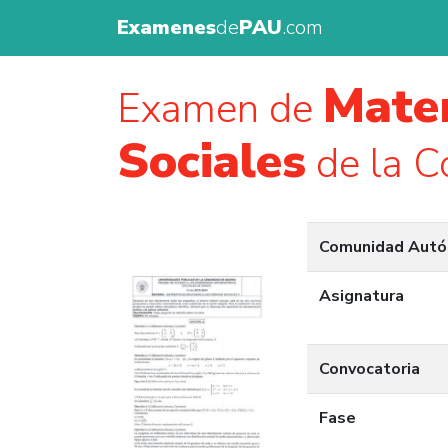
Examenes
de
PAU
.com
Matem
Examen de
Sociales
de la C
Comunidad Aut
Asignatura
Convocatoria
Fase