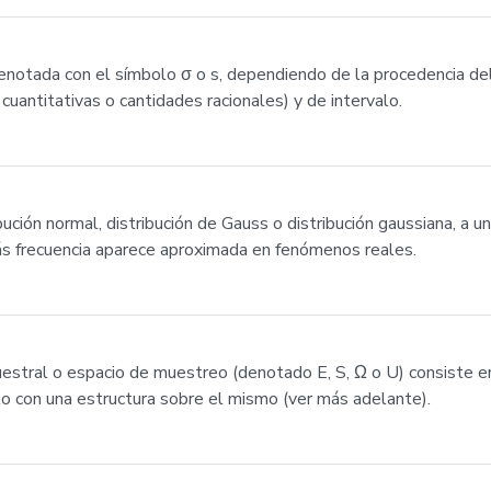
(denotada con el símbolo σ o s, dependiendo de la procedencia d
 cuantitativas o cantidades racionales) y de intervalo.
bución normal, distribución de Gauss o distribución gaussiana, a u
ás frecuencia aparece aproximada en fenómenos reales.
muestral o espacio de muestreo (denotado E, S, Ω o U) consiste e
to con una estructura sobre el mismo (ver más adelante).