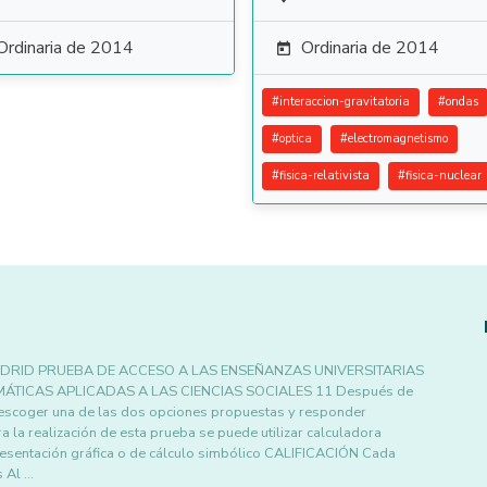
Ordinaria de 2014
Ordinaria de 2014

#
interaccion-gravitatoria
#
ondas
#
optica
#
electromagnetismo
#
fisica-relativista
#
fisica-nuclear
DRID PRUEBA DE ACCESO A LAS ENSEÑANZAS UNIVERSITARIAS
ÁTICAS APLICADAS A LAS CIENCIAS SOCIALES 11 Después de
 escoger una de las dos opciones propuestas y responder
 la realización de esta prueba se puede utilizar calculadora
resentación gráfica o de cálculo simbólico CALIFICACIÓN Cada
 Al …