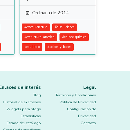
Ordinaria de 2014

#
estequiometria
#
disoluciones
#
estructura-atomica
#
enlace-quimico
#
equilibrio
#
acidos-y-bases
Enlaces de interés
Legal
Blog
Términos y Condiciones
Historial de exámenes
Política de Privacidad
Widgets para blogs
Configuración de
Estadísticas
Privacidad
Estado del catálogo
Contacto