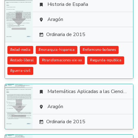
Historia de España


Aragón

Ordinaria de 2015

#
edad-media
#
monarquia-hispanica
#
reformismo-borbones
#
estado-liberal
#
transformaciones-xix-xx
#
segunda-republica
#
guerra-civil
Matemáticas Aplicadas a las Ciencias Sociales


Aragón

Ordinaria de 2015
