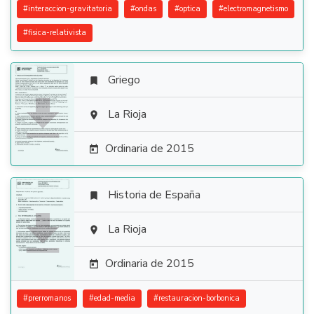
#
interaccion-gravitatoria
#
ondas
#
optica
#
electromagnetismo
#
fisica-relativista
Griego


La Rioja

Ordinaria de 2015

Historia de España


La Rioja

Ordinaria de 2015

#
prerromanos
#
edad-media
#
restauracion-borbonica