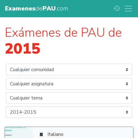
Examenes
de
PAU
.com
history
Exámenes de PAU de
2015
Italiano
