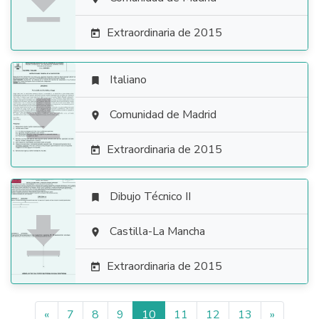

Extraordinaria de 2015

Italiano


Comunidad de Madrid

Extraordinaria de 2015

Dibujo Técnico II


Castilla-La Mancha

Extraordinaria de 2015

«
7
8
9
10
11
12
13
»