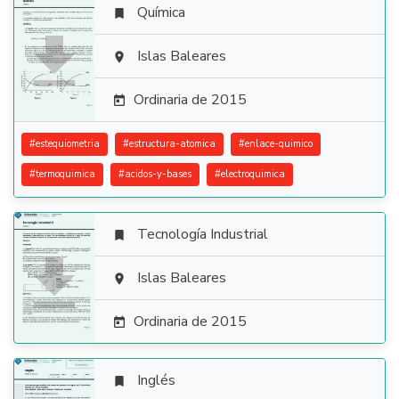
Química


Islas Baleares

Ordinaria de 2015

#
estequiometria
#
estructura-atomica
#
enlace-quimico
#
termoquimica
#
acidos-y-bases
#
electroquimica
Tecnología Industrial


Islas Baleares

Ordinaria de 2015

Inglés
