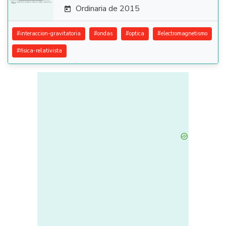
Ordinaria de 2015

#
interaccion-gravitatoria
#
ondas
#
optica
#
electromagnetismo
#
fisica-relativista