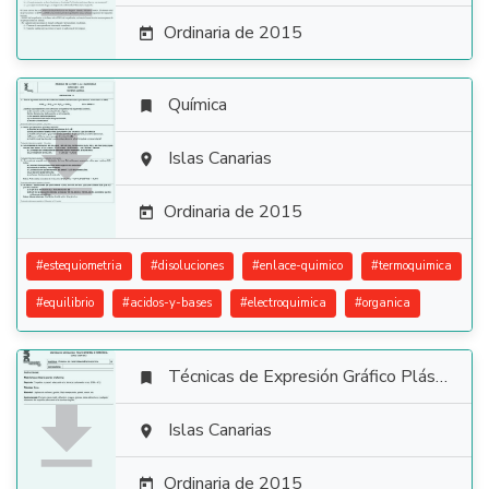
Ordinaria de 2015

Química


Islas Canarias

Ordinaria de 2015

#
estequiometria
#
disoluciones
#
enlace-quimico
#
termoquimica
#
equilibrio
#
acidos-y-bases
#
electroquimica
#
organica
Técnicas de Expresión Gráfico Plástica


Islas Canarias

Ordinaria de 2015
