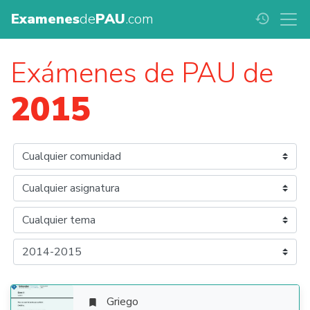
Examenes
de
PAU
.com
history
Exámenes de PAU de
2015
Griego
