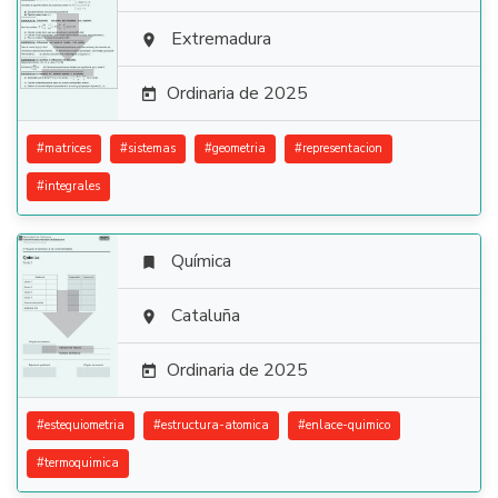

Extremadura

Ordinaria de 2025

#
matrices
#
sistemas
#
geometria
#
representacion
#
integrales
Química


Cataluña

Ordinaria de 2025

#
estequiometria
#
estructura-atomica
#
enlace-quimico
#
termoquimica