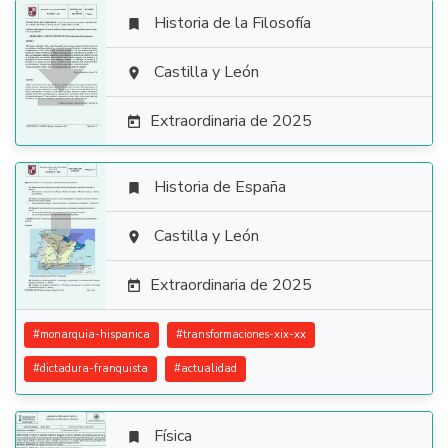
Historia de la Filosofía


Castilla y León

Extraordinaria de 2025

Historia de España


Castilla y León

Extraordinaria de 2025

#
monarquia-hispanica
#
transformaciones-xix-xx
#
dictadura-franquista
#
actualidad
Física
