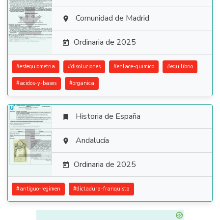

Comunidad de Madrid

Ordinaria de 2025

#
estequiometria
#
disoluciones
#
enlace-quimico
#
equilibrio
#
acidos-y-bases
#
organica
Historia de España


Andalucía

Ordinaria de 2025

#
antiguo-regimen
#
dictadura-franquista