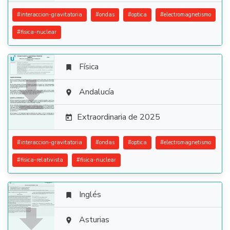
#
interaccion-gravitatoria
#
ondas
#
optica
#
electromagnetismo
#
fisica-nuclear
Física


Andalucía

Extraordinaria de 2025

#
interaccion-gravitatoria
#
ondas
#
optica
#
electromagnetismo
#
fisica-relativista
#
fisica-nuclear
Inglés


Asturias
