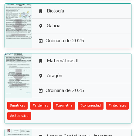
Biología


Galicia

Ordinaria de 2025

Matemáticas II


Aragón

Ordinaria de 2025

#
matrices
#
sistemas
#
geometria
#
continuidad
#
integrales
#
estadistica