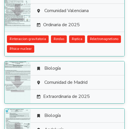

Comunidad Valenciana

Ordinaria de 2025

#
interaccion-gravitatoria
#
ondas
#
optica
#
electromagnetismo
#
fisica-nuclear
Biología


Comunidad de Madrid

Extraordinaria de 2025

Biología
