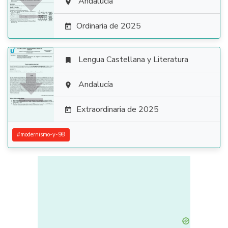

Andalucía

Ordinaria de 2025

Lengua Castellana y Literatura


Andalucía

Extraordinaria de 2025

#
modernismo-y-98