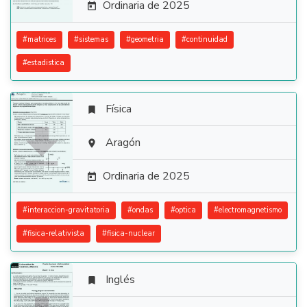
Ordinaria de 2025

#
matrices
#
sistemas
#
geometria
#
continuidad
#
estadistica
Física


Aragón

Ordinaria de 2025

#
interaccion-gravitatoria
#
ondas
#
optica
#
electromagnetismo
#
fisica-relativista
#
fisica-nuclear
Inglés
