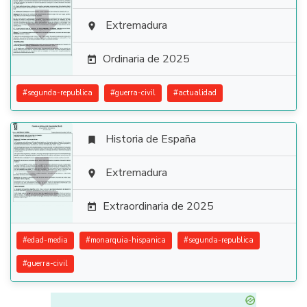

Extremadura

Ordinaria de 2025

#
segunda-republica
#
guerra-civil
#
actualidad
Historia de España


Extremadura

Extraordinaria de 2025

#
edad-media
#
monarquia-hispanica
#
segunda-republica
#
guerra-civil