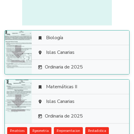
Biología


Islas Canarias

Ordinaria de 2025

Matemáticas II


Islas Canarias

Ordinaria de 2025

#
matrices
#
geometria
#
representacion
#
estadistica