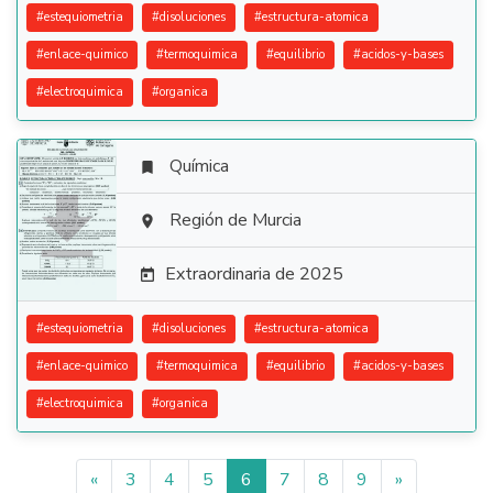
#
estequiometria
#
disoluciones
#
estructura-atomica
#
enlace-quimico
#
termoquimica
#
equilibrio
#
acidos-y-bases
#
electroquimica
#
organica
Química


Región de Murcia

Extraordinaria de 2025

#
estequiometria
#
disoluciones
#
estructura-atomica
#
enlace-quimico
#
termoquimica
#
equilibrio
#
acidos-y-bases
#
electroquimica
#
organica
«
3
4
5
6
7
8
9
»