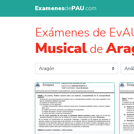
Examenes
de
PAU
.com
Exámenes de EvA
Musical
Ara
de