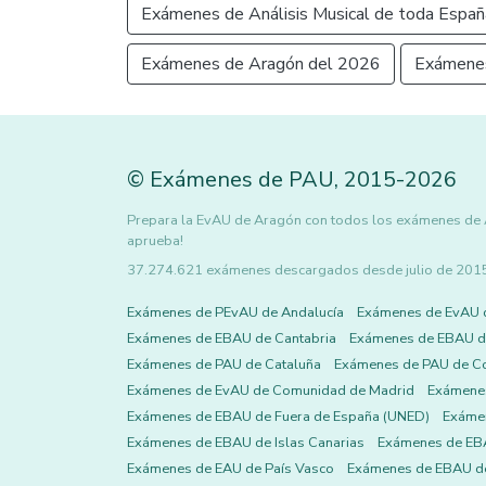
Exámenes de Análisis Musical de toda Españ
Exámenes de Aragón del 2026
Exámenes
©
Exámenes de PAU
,
2015
-2026
Prepara la EvAU de Aragón con todos los exámenes de Aná
aprueba!
37.274.621 exámenes descargados desde julio de 2015 h
Exámenes de PEvAU de Andalucía
Exámenes de EvAU 
Exámenes de EBAU de Cantabria
Exámenes de EBAU de
Exámenes de PAU de Cataluña
Exámenes de PAU de C
Exámenes de EvAU de Comunidad de Madrid
Exámene
Exámenes de EBAU de Fuera de España (UNED)
Exámen
Exámenes de EBAU de Islas Canarias
Exámenes de EBA
Exámenes de EAU de País Vasco
Exámenes de EBAU de