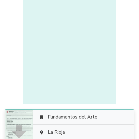
Fundamentos del Arte


La Rioja
