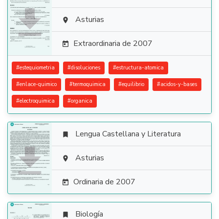

Asturias

Extraordinaria de 2007

#
estequiometria
#
disoluciones
#
estructura-atomica
#
enlace-quimico
#
termoquimica
#
equilibrio
#
acidos-y-bases
#
electroquimica
#
organica
Lengua Castellana y Literatura


Asturias

Ordinaria de 2007

Biología
