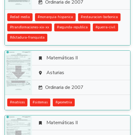
Ordinaria de 2007

#
edad-media
#
monarquia-hispanica
#
restauracion-borbonica
#
transformaciones-xix-xx
#
segunda-republica
#
guerra-civil
#
dictadura-franquista
Matemáticas II


Asturias

Ordinaria de 2007

#
matrices
#
sistemas
#
geometria
Matemáticas II
