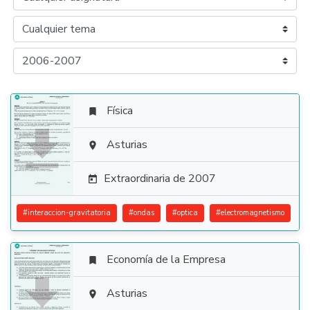
Física


Asturias

Extraordinaria de 2007

#
interaccion-gravitatoria
#
ondas
#
optica
#
electromagnetismo
Economía de la Empresa


Asturias
