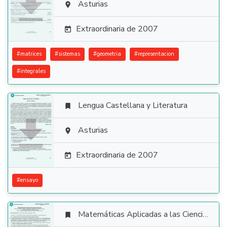

Asturias

Extraordinaria de 2007

#
matrices
#
sistemas
#
geometria
#
representacion
#
integrales
Lengua Castellana y Literatura


Asturias

Extraordinaria de 2007

#
ensayo
Matemáticas Aplicadas a las Ciencias Sociales
