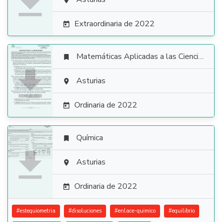


Extraordinaria de 2022

Matemáticas Aplicadas a las Ciencias Sociales


Asturias

Ordinaria de 2022

Química


Asturias

Ordinaria de 2022

#
estequiometria
#
disoluciones
#
enlace-quimico
#
equilibrio