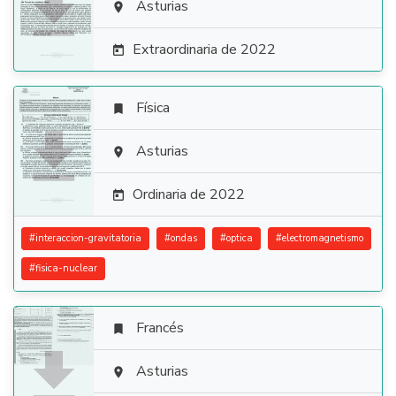

Asturias

Extraordinaria de 2022

Física


Asturias

Ordinaria de 2022

#
interaccion-gravitatoria
#
ondas
#
optica
#
electromagnetismo
#
fisica-nuclear
Francés


Asturias
