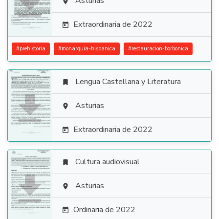

Asturias

Extraordinaria de 2022

#
prehistoria
#
monarquia-hispanica
#
restauracion-borbonica
Lengua Castellana y Literatura


Asturias

Extraordinaria de 2022

Cultura audiovisual


Asturias

Ordinaria de 2022
