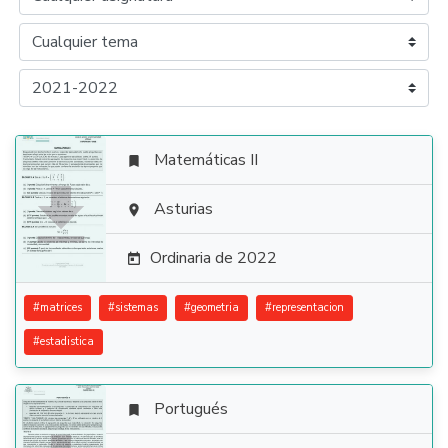
Matemáticas II


Asturias

Ordinaria de 2022

#
matrices
#
sistemas
#
geometria
#
representacion
#
estadistica
Portugués
