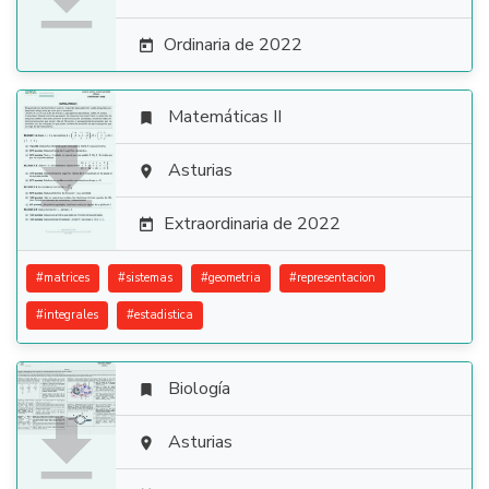
Ordinaria de 2022

Matemáticas II


Asturias

Extraordinaria de 2022

#
matrices
#
sistemas
#
geometria
#
representacion
#
integrales
#
estadistica
Biología


Asturias
