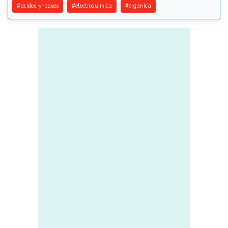
#
acidos-y-bases
#
electroquimica
#
organica