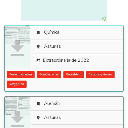
Química


Asturias

Extraordinaria de 2022

#
estequiometria
#
disoluciones
#
equilibrio
#
acidos-y-bases
#
organica
Alemán


Asturias
