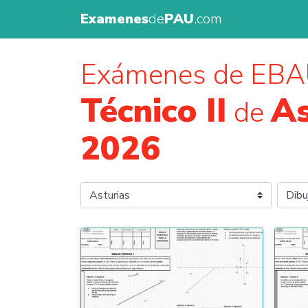
Examenes
de
PAU
.com
Exámenes de EB
Técnico II
As
de
2026