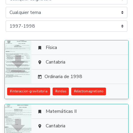
Física


Cantabria

Ordinaria de 1998

#
interaccion-gravitatoria
#
ondas
#
electromagnetismo
Matemáticas II


Cantabria
