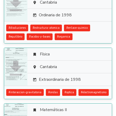

Cantabria

Ordinaria de 1998

#
disoluciones
#
estructura-atomica
#
enlace-quimico
#
equilibrio
#
acidos-y-bases
#
organica
Física


Cantabria

Extraordinaria de 1998

#
interaccion-gravitatoria
#
ondas
#
optica
#
electromagnetismo
Matemáticas II
