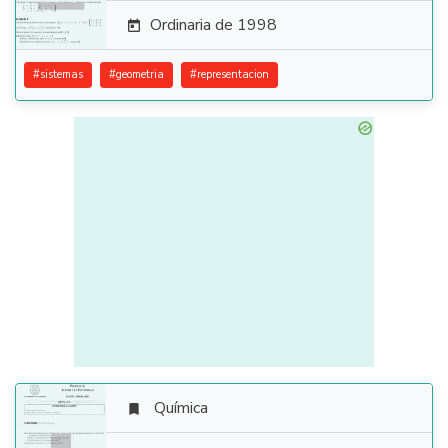
Ordinaria de 1998

#
sistemas
#
geometria
#
representacion
Química
