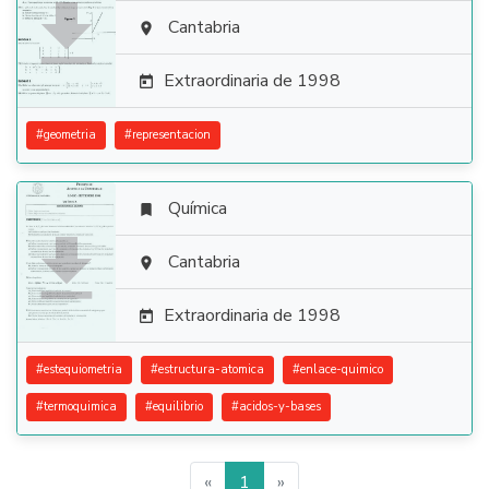

Cantabria

Extraordinaria de 1998

#
geometria
#
representacion
Química


Cantabria

Extraordinaria de 1998

#
estequiometria
#
estructura-atomica
#
enlace-quimico
#
termoquimica
#
equilibrio
#
acidos-y-bases
«
1
»