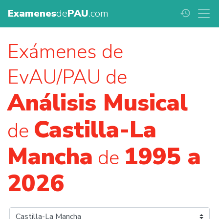
Examenes
de
PAU
.com
history
Exámenes de
EvAU/PAU de
Análisis Musical
Castilla-La
de
Mancha
1995 a
de
2026