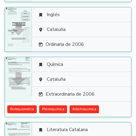
Inglés


Cataluña

Ordinaria de 2006

Química


Cataluña

Extraordinaria de 2006

#
estequiometria
#
termoquimica
#
electroquimica
Literatura Catalana
