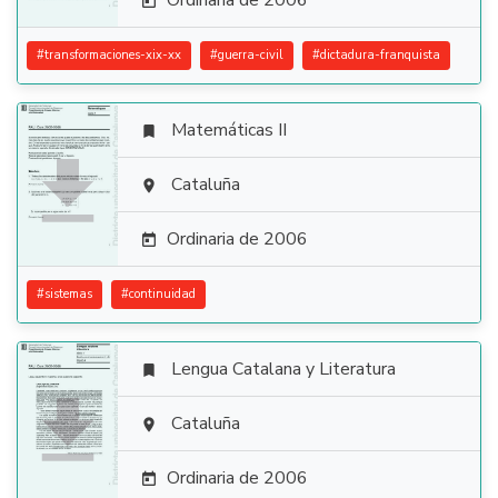
Ordinaria de 2006

#
transformaciones-xix-xx
#
guerra-civil
#
dictadura-franquista
Matemáticas II


Cataluña

Ordinaria de 2006

#
sistemas
#
continuidad
Lengua Catalana y Literatura


Cataluña

Ordinaria de 2006
