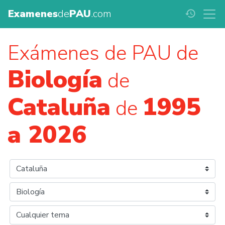
Examenes
de
PAU
.com
history
Exámenes de PAU de
Biología
de
Cataluña
1995
de
a 2026