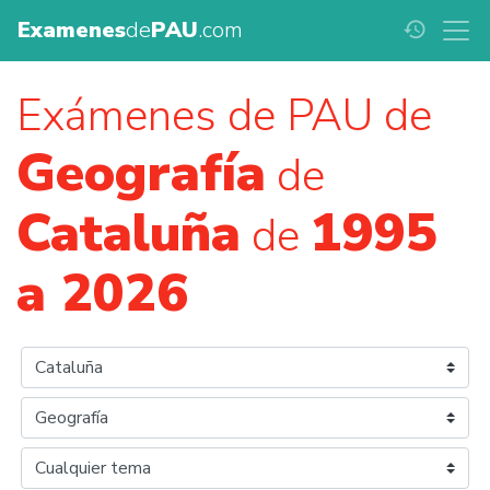
Examenes
de
PAU
.com
history
Exámenes de PAU de
Geografía
de
Cataluña
1995
de
a 2026