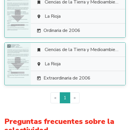
Ciencias de la Tierra y Medioambientales


La Rioja

Ordinaria de 2006

Ciencias de la Tierra y Medioambientales


La Rioja

Extraordinaria de 2006

«
1
»
Preguntas frecuentes sobre la