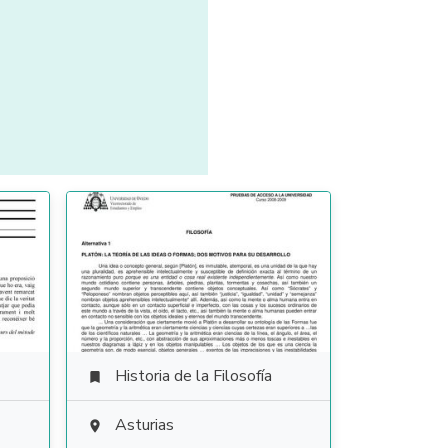
Historia de la Filosofía

Asturias
