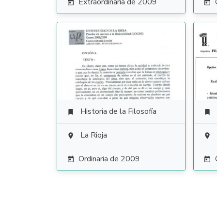
Extraordinaria de 2009


Historia de la Filosofía


La Rioja


Ordinaria de 2009

