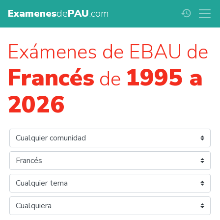
Examenes
de
PAU
.com
history
Exámenes de EBAU de
Francés
1995 a
de
2026