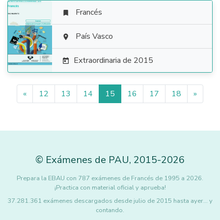
Francés


País Vasco

Extraordinaria de 2015

«
12
13
14
15
16
17
18
»
©
Exámenes de PAU
,
2015
-2026
Prepara la EBAU con 787 exámenes de Francés de 1995 a 2026.
¡Practica con material oficial y aprueba!
37.281.361 exámenes descargados desde julio de 2015 hasta ayer... y
contando.