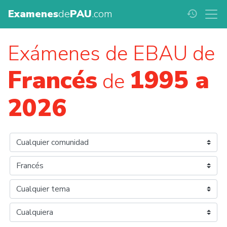
Examenes
de
PAU
.com
history
Exámenes de EBAU de
Francés
1995 a
de
2026