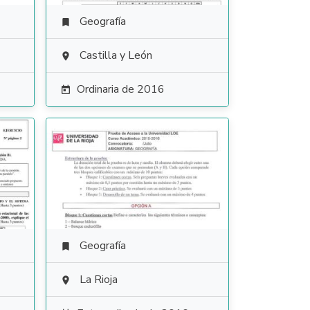
Geografía

Castilla y León

Ordinaria de 2016

Geografía

La Rioja
