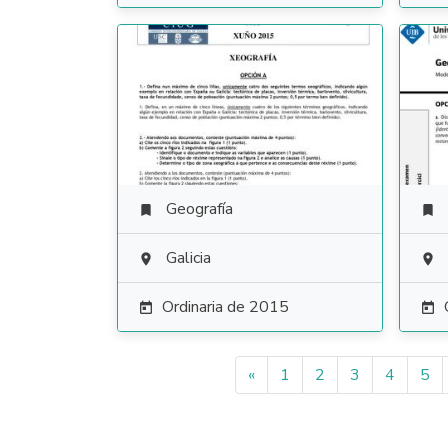
Geografía


Galicia


Ordinaria de 2015


«
1
2
3
4
5