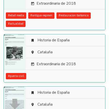
Extraordinaria de 2018

#
edad-media
#
antiguo-regimen
#
restauracion-borbonica
#
actualidad
Historia de España


Cataluña

Extraordinaria de 2018

#
guerra-civil
Historia de España


Cataluña
