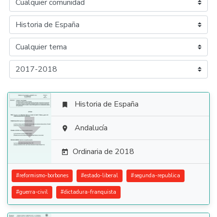
Historia de España


Andalucía

Ordinaria de 2018

#
reformismo-borbones
#
estado-liberal
#
segunda-republica
#
guerra-civil
#
dictadura-franquista