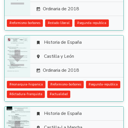
Ordinaria de 2018

#
reformismo-borbones
#
estado-liberal
#
segunda-republica
Historia de España


Castilla y León

Ordinaria de 2018

#
monarquia-hispanica
#
reformismo-borbones
#
segunda-republica
#
dictadura-franquista
#
actualidad
Historia de España

Castilla-La Mancha
