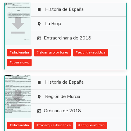
Historia de España


La Rioja

Extraordinaria de 2018

#
edad-media
#
reformismo-borbones
#
segunda-republica
#
guerra-civil
Historia de España


Región de Murcia

Ordinaria de 2018

#
edad-media
#
monarquia-hispanica
#
antiguo-regimen