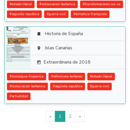
#
estado-liberal
#
restauracion-borbonica
#
transformaciones-xix-xx
#
segunda-republica
#
guerra-civil
#
dictadura-franquista
Historia de España


Islas Canarias

Extraordinaria de 2018

#
monarquia-hispanica
#
reformismo-borbones
#
estado-liberal
#
restauracion-borbonica
#
segunda-republica
#
guerra-civil
#
actualidad
«
1
2
»