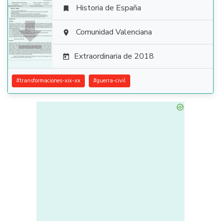
Historia de España


Comunidad Valenciana

Extraordinaria de 2018

#
transformaciones-xix-xx
#
guerra-civil