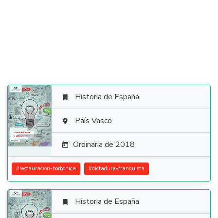
Historia de España


País Vasco

Ordinaria de 2018

#
restauracion-borbonica
#
dictadura-franquista
Historia de España
