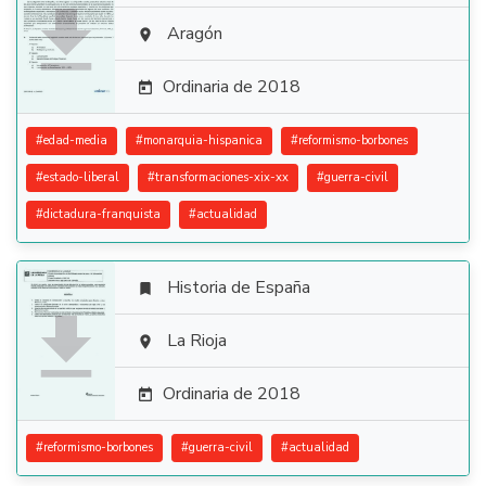

Aragón

Ordinaria de 2018

#
edad-media
#
monarquia-hispanica
#
reformismo-borbones
#
estado-liberal
#
transformaciones-xix-xx
#
guerra-civil
#
dictadura-franquista
#
actualidad
Historia de España


La Rioja

Ordinaria de 2018

#
reformismo-borbones
#
guerra-civil
#
actualidad