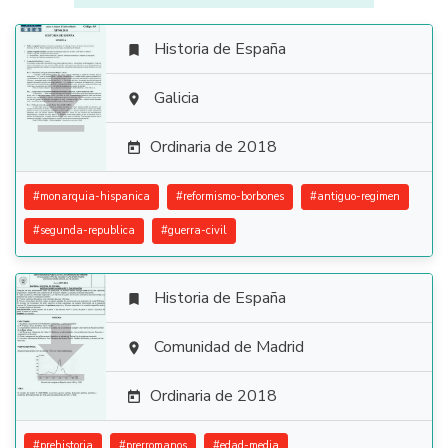
Historia de España


Galicia

Ordinaria de 2018

#
monarquia-hispanica
#
reformismo-borbones
#
antiguo-regimen
#
segunda-republica
#
guerra-civil
Historia de España


Comunidad de Madrid

Ordinaria de 2018

#
prehistoria
#
prerromanos
#
edad-media