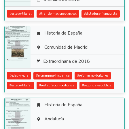
#
estado-liberal
#
transformaciones-xix-xx
#
dictadura-franquista
Historia de España


Comunidad de Madrid

Extraordinaria de 2018

#
edad-media
#
monarquia-hispanica
#
reformismo-borbones
#
estado-liberal
#
restauracion-borbonica
#
segunda-republica
Historia de España


Andalucía
