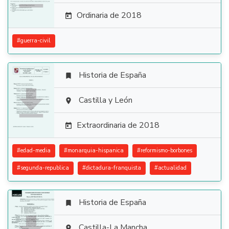
Ordinaria de 2018

#
guerra-civil
Historia de España


Castilla y León

Extraordinaria de 2018

#
edad-media
#
monarquia-hispanica
#
reformismo-borbones
#
segunda-republica
#
dictadura-franquista
#
actualidad
Historia de España

Castilla-La Mancha
