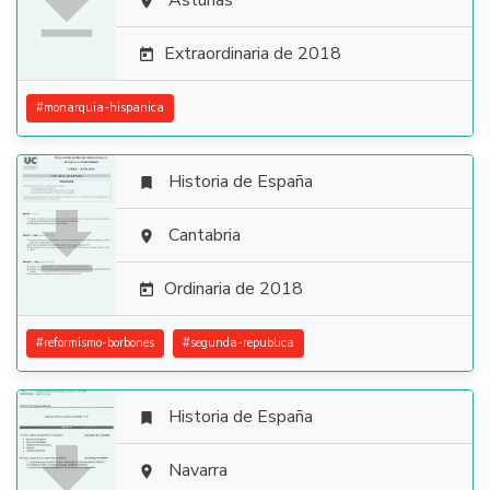

Asturias

Extraordinaria de 2018

#
monarquia-hispanica
Historia de España


Cantabria

Ordinaria de 2018

#
reformismo-borbones
#
segunda-republica
Historia de España


Navarra
