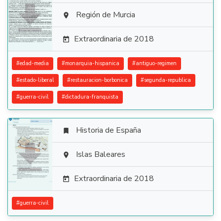

Región de Murcia

Extraordinaria de 2018

#
edad-media
#
monarquia-hispanica
#
antiguo-regimen
#
estado-liberal
#
restauracion-borbonica
#
segunda-republica
#
guerra-civil
#
dictadura-franquista
Historia de España


Islas Baleares

Extraordinaria de 2018

#
guerra-civil