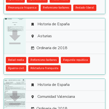
#
monarquia-hispanica
#
reformismo-borbones
#
estado-liberal
Historia de España


Asturias

Ordinaria de 2018

#
edad-media
#
reformismo-borbones
#
segunda-republica
#
guerra-civil
#
dictadura-franquista
Historia de España


Comunidad Valenciana

Ordinaria de 2018
