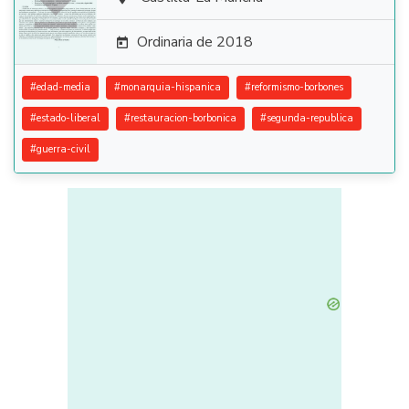

Ordinaria de 2018

#
edad-media
#
monarquia-hispanica
#
reformismo-borbones
#
estado-liberal
#
restauracion-borbonica
#
segunda-republica
#
guerra-civil