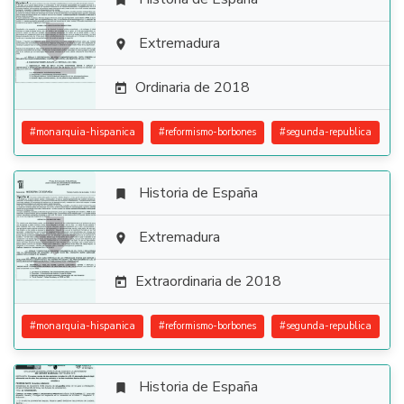


Extremadura

Ordinaria de 2018

#
monarquia-hispanica
#
reformismo-borbones
#
segunda-republica
Historia de España


Extremadura

Extraordinaria de 2018

#
monarquia-hispanica
#
reformismo-borbones
#
segunda-republica
Historia de España
