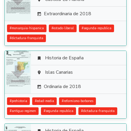

Extraordinaria de 2018

#
monarquia-hispanica
#
estado-liberal
#
segunda-republica
#
dictadura-franquista
Historia de España


Islas Canarias

Ordinaria de 2018

#
prehistoria
#
edad-media
#
reformismo-borbones
#
antiguo-regimen
#
segunda-republica
#
dictadura-franquista
Historia de España