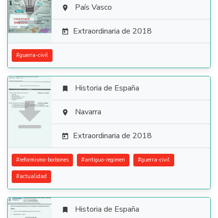

País Vasco

Extraordinaria de 2018

#
guerra-civil
Historia de España


Navarra

Extraordinaria de 2018

#
reformismo-borbones
#
antiguo-regimen
#
guerra-civil
#
actualidad
Historia de España
