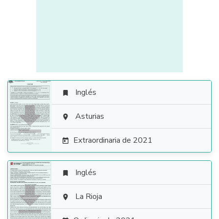
Inglés


Asturias

Extraordinaria de 2021

Inglés


La Rioja
