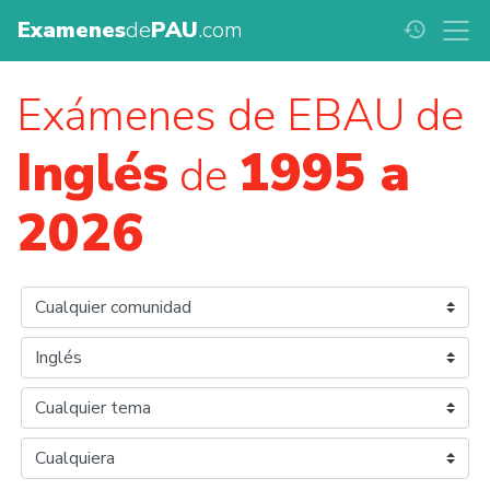
Examenes
de
PAU
.com
history
Exámenes de EBAU de
Inglés
1995 a
de
2026