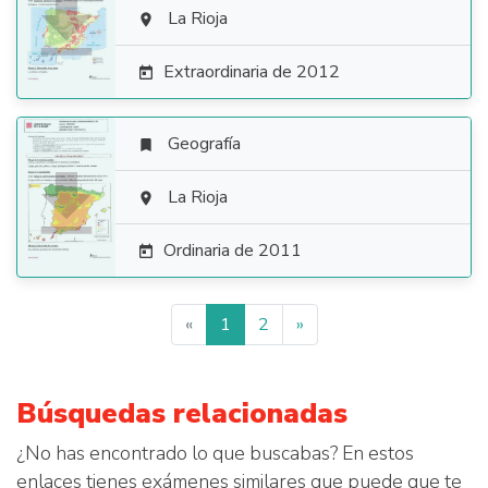

La Rioja

Extraordinaria de 2012

Geografía


La Rioja

Ordinaria de 2011

«
1
2
»
Búsquedas relacionadas
¿No has encontrado lo que buscabas? En estos
enlaces tienes exámenes similares que puede que te