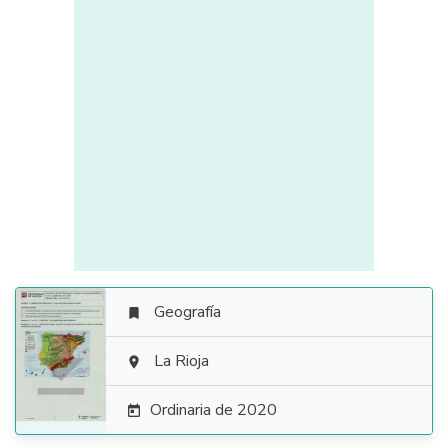
Geografía


La Rioja

Ordinaria de 2020
