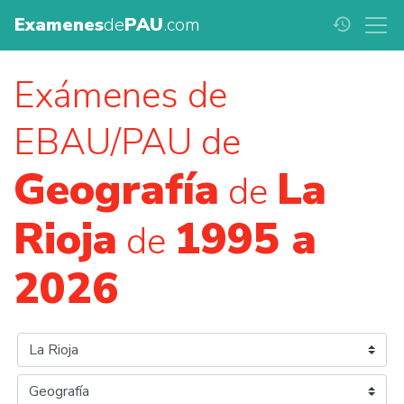
Examenes
de
PAU
.com
history
Exámenes de
EBAU/PAU de
Geografía
La
de
Rioja
1995 a
de
2026