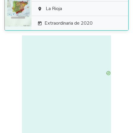

La Rioja

Extraordinaria de 2020
