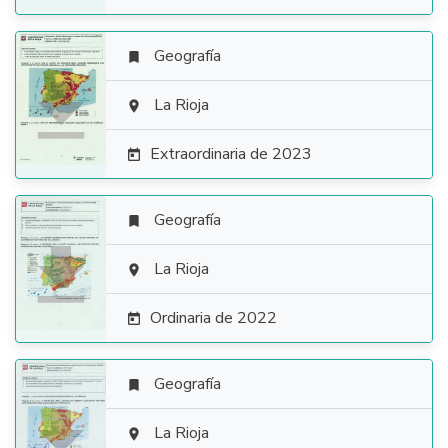
Geografía


La Rioja

Extraordinaria de 2023

Geografía


La Rioja

Ordinaria de 2022

Geografía


La Rioja
