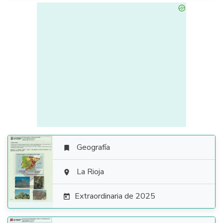
Geografía


La Rioja

Extraordinaria de 2025
