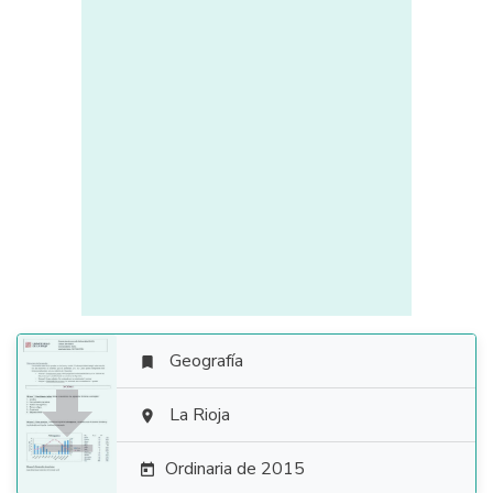
Geografía


La Rioja

Ordinaria de 2015
