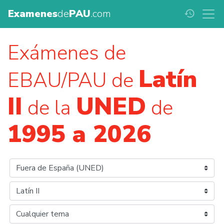
Examenes
de
PAU
.com
history
Exámenes de
Latín
EBAU/PAU de
II
UNED
de la
de
1995 a 2026