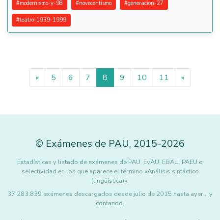
#
modernismo-y-98
#
novecentismo
#
generacion-27
#
teatro-1939-1999
«
5
6
7
8
9
10
11
»
©
Exámenes de PAU
,
2015
-2026
Estadísticas y listado de exámenes de PAU, EvAU, EBAU, PAEU o
selectividad en los que aparece el término «Análisis sintáctico
(lingüística)».
37.283.839 exámenes descargados desde julio de 2015 hasta ayer... y
contando.