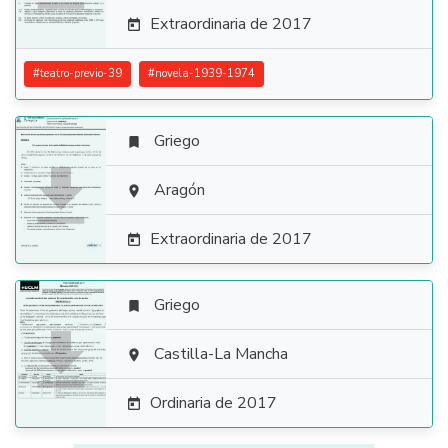
Extraordinaria de 2017

#
teatro-previo-39
#
novela-1939-1974
Griego


Aragón

Extraordinaria de 2017

Griego


Castilla-La Mancha

Ordinaria de 2017
