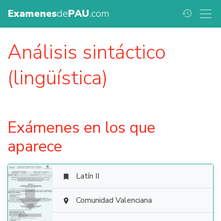
Examenes
de
PAU
.com
history
Análisis sintáctico
(lingüística)
Exámenes en los que
aparece
Latín II


Comunidad Valenciana
