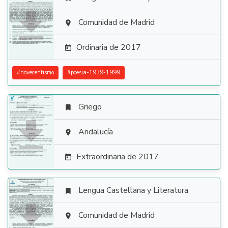

Comunidad de Madrid

Ordinaria de 2017

#
novecentismo
#
poesia-1939-1999
Griego


Andalucía

Extraordinaria de 2017

Lengua Castellana y Literatura


Comunidad de Madrid
