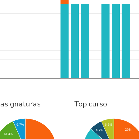
 asignaturas
Top curso
6.7%
6.7%
20%
6.7%
13.3%