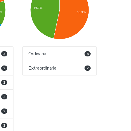
46.7%
3%
53.3%
Ordinaria
3
8
Extraordinaria
2
7
2
2
2
2