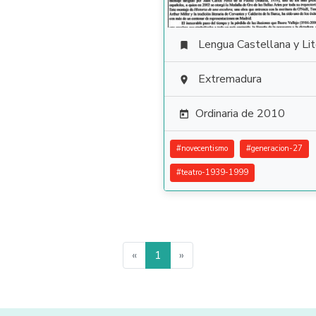
Lengua Castellana y Literat

Extremadura

Ordinaria de 2010

#
novecentismo
#
generacion-27
#
teatro-1939-1999
«
1
»