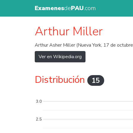
Examenes
de
PAU
.com
Arthur Miller
Arthur Asher Miller (Nueva York, 17 de octubr
Ver en Wikipedia.org
Distribución
15
3.0
2.5