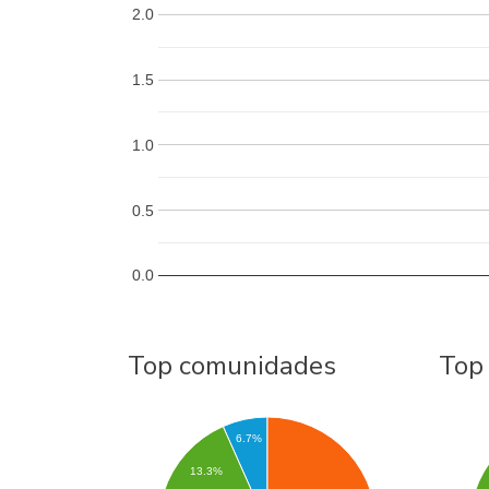
2.0
1.5
1.0
0.5
0.0
Top comunidades
Top
6.7%
13.3%