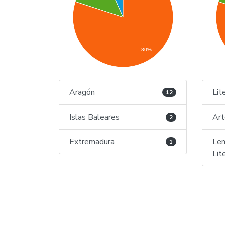
80%
Aragón
Lit
12
Islas Baleares
Art
2
Extremadura
Len
1
Lit