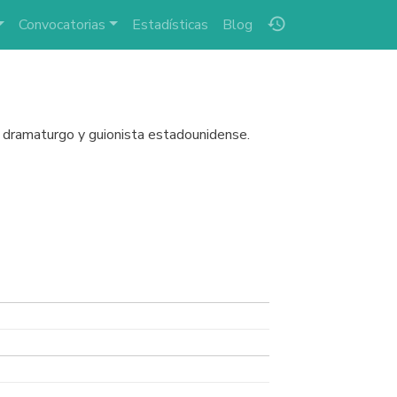
history
Convocatorias
Estadísticas
Blog
n dramaturgo y guionista estadounidense.