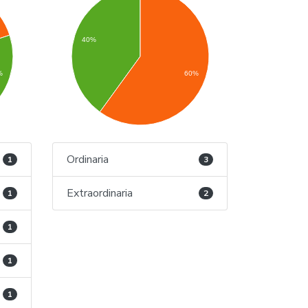
40%
%
60%
Ordinaria
1
3
Extraordinaria
1
2
1
1
1