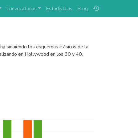
history
Convocatorias
Estadísticas
Blog
ha siguiendo los esquemas clásicos de la
ealizando en Hollywood en los 30 y 40,