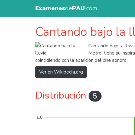
Examenes
de
PAU
.com
Cantando bajo la l
Cantando bajo la lluv
Metro, tiene su inspi
coincidiendo con la aparición del cine sonoro.
Ver en Wikipedia.org
Distribución
5
1.0