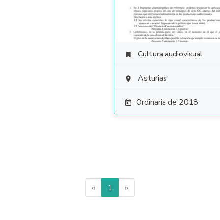
Cultura audiovisual

Asturias

Ordinaria de 2018

«
1
»