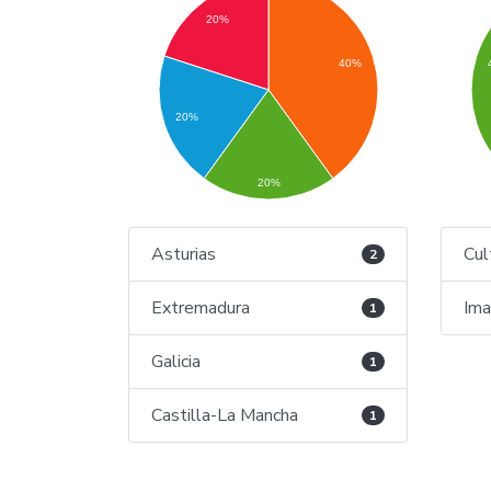
20%
40%
20%
20%
Asturias
Cul
2
Extremadura
Im
1
Galicia
1
Castilla-La Mancha
1