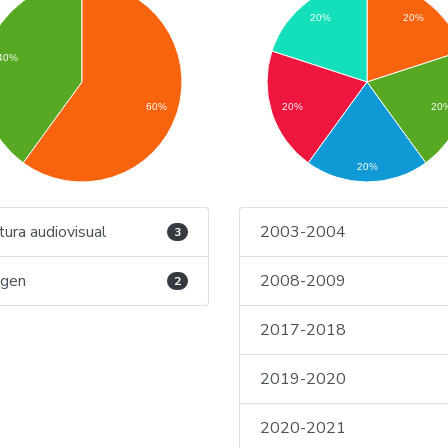
20%
20%
40%
60%
20%
20
20%
tura audiovisual
2003-2004
3
agen
2008-2009
2
2017-2018
2019-2020
2020-2021