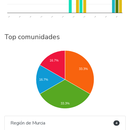
..
..
..
..
..
..
..
..
..
..
..
Top comunidades
16.7%
33.3%
16.7%
33.3%
Región de Murcia
4