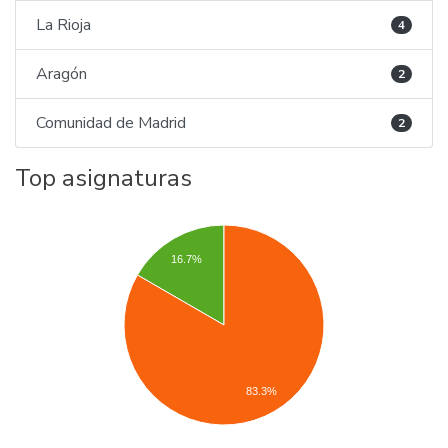
La Rioja
4
Aragón
2
Comunidad de Madrid
2
Top asignaturas
16.7%
83.3%