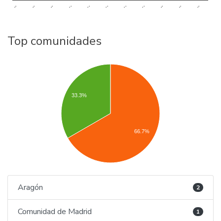
..
..
..
..
..
..
..
..
..
..
..
Top comunidades
33.3%
66.7%
Aragón
2
Comunidad de Madrid
1