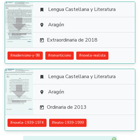
Lengua Castellana y Literatura


Aragón

Extraordinaria de 2018

#
modernismo-y-98
#
romanticismo
#
novela-realista
Lengua Castellana y Literatura


Aragón

Ordinaria de 2013

#
novela-1939-1974
#
teatro-1939-1999