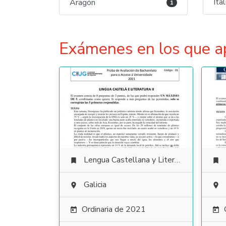
Ita
Aragón
1
Exámenes en los que a
Lengua Castellana y Literatura


Galicia


Ordinaria de 2021

