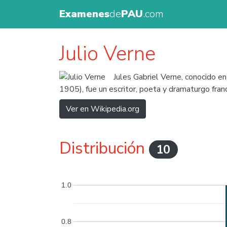
Examenes
de
PAU
.com
Julio Verne
Jules Gabriel Verne, conocido 
1905), fue un escritor, poeta y dramaturgo franc
Ver en Wikipedia.org
Distribución
10
1.0
0.8