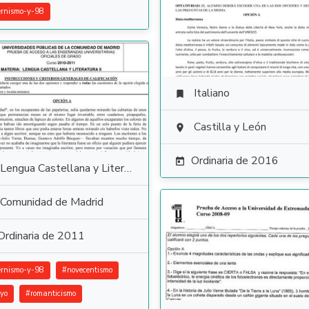
rnismo-y-98
Italiano

Castilla y León

Ordinaria de 2016

Lengua Castellana y Literatura
Comunidad de Madrid
Ordinaria de 2011
rnismo-y-98
#
novecentismo
yo
#
romanticismo