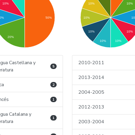
10%
10%
10%
0%
50%
10%
1
10%
10%
20%
10%
10%
gua Castellana y
2010-2011
5
eratura
2013-2014
ica
2
2004-2005
ncés
1
2012-2013
gua Catalana y
1
eratura
2003-2004