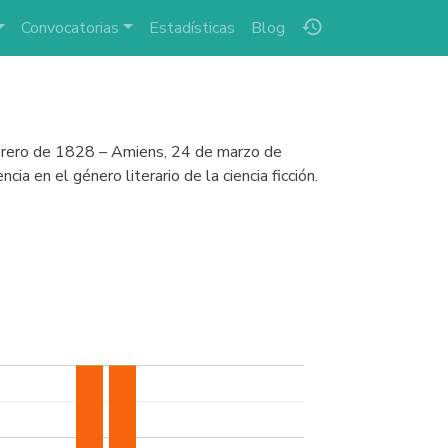
history
Convocatorias
Estadísticas
Blog
febrero de 1828 – Amiens, 24 de marzo de
a en el género literario de la ciencia ficción.