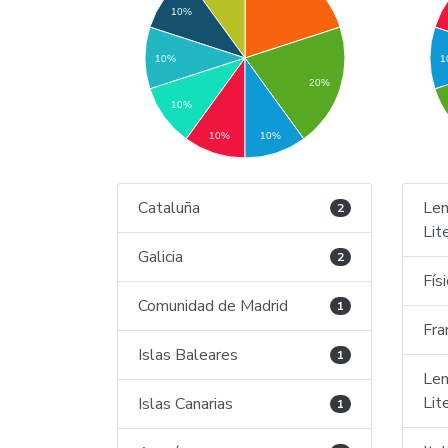
10%
10%
1
20%
10%
10%
10%
Cataluña
Len
2
Lit
Galicia
2
Fís
Comunidad de Madrid
1
Fra
Islas Baleares
1
Len
Lit
Islas Canarias
1