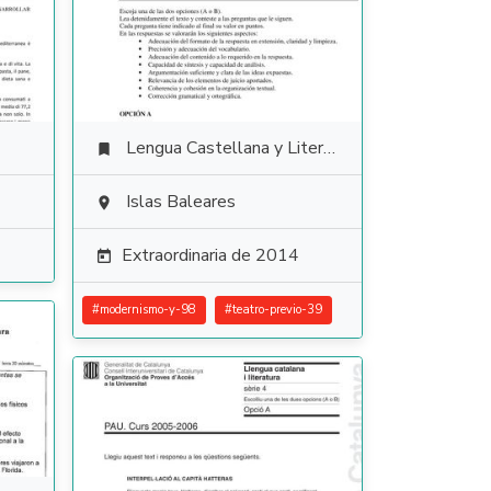
Lengua Castellana y Literatura

Islas Baleares

Extraordinaria de 2014

#
modernismo-y-98
#
teatro-previo-39