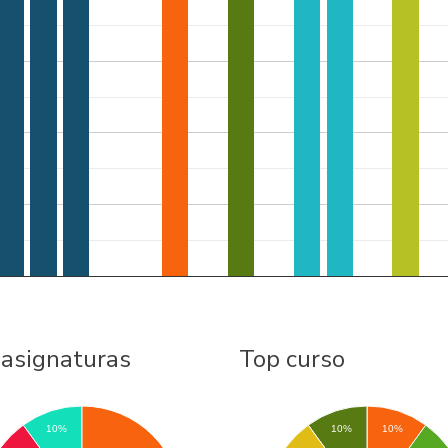
 asignaturas
Top curso
10%
10%
10%