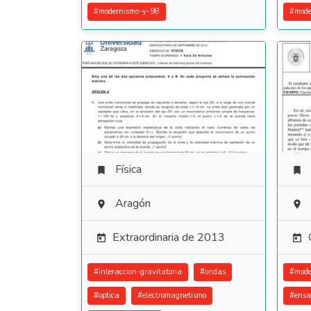
#
modernismo-y-98
#
mode
Física


Aragón


Extraordinaria de 2013


#
interaccion-gravitatoria
#
ondas
#
mode
#
optica
#
electromagnetismo
#
ensa