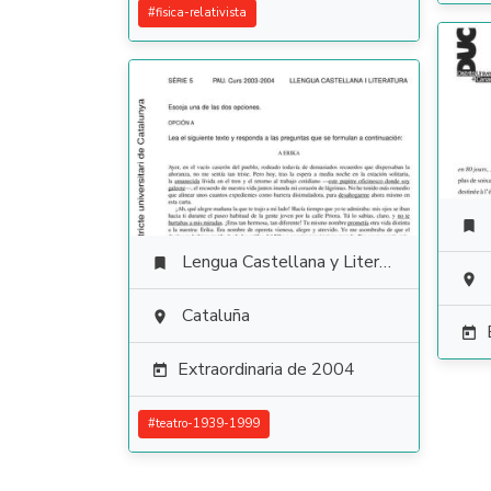
#
fisica-relativista

Lengua Castellana y Literatura


Cataluña


Extraordinaria de 2004

#
teatro-1939-1999