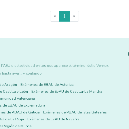
«
1
»
PAEU o selectividad en los que aparece el término «Julio Verne».
asta ayer... y contando.
de Aragón
Exámenes de EBAU de Asturias
 Castilla y León
Exámenes de EvAU de Castilla-La Mancha
omunidad Valenciana
s de EBAU de Extremadura
es de ABAU de Galicia
Exámenes de PBAU de Islas Baleares
U de La Rioja
Exámenes de EvAU de Navarra
 Región de Murcia