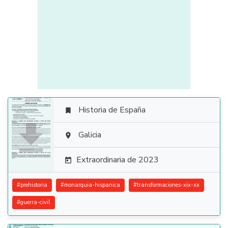
Historia de España


Galicia

Extraordinaria de 2023

#
prehistoria
#
monarquia-hispanica
#
transformaciones-xix-xx
#
guerra-civil