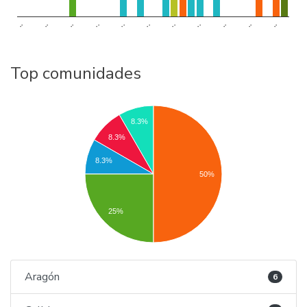
..
..
..
..
..
..
..
..
..
..
..
Top comunidades
8.3%
8.3%
8.3%
50%
25%
Aragón
6