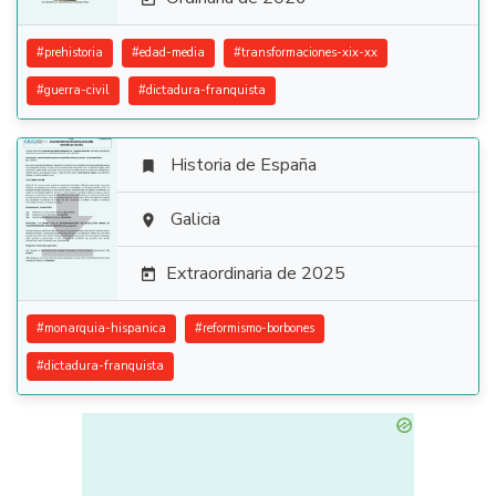
#
prehistoria
#
edad-media
#
transformaciones-xix-xx
#
guerra-civil
#
dictadura-franquista
Historia de España


Galicia

Extraordinaria de 2025

#
monarquia-hispanica
#
reformismo-borbones
#
dictadura-franquista