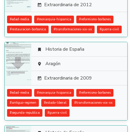
Extraordinaria de 2012

#
edad-media
#
monarquia-hispanica
#
reformismo-borbones
#
restauracion-borbonica
#
transformaciones-xix-xx
#
guerra-civil
Historia de España


Aragón

Extraordinaria de 2009

#
edad-media
#
monarquia-hispanica
#
reformismo-borbones
#
antiguo-regimen
#
estado-liberal
#
transformaciones-xix-xx
#
segunda-republica
#
guerra-civil