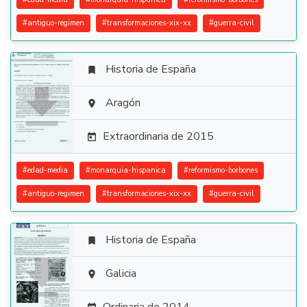
#
antiguo-regimen
#
transformaciones-xix-xx
#
guerra-civil
Historia de España


Aragón

Extraordinaria de 2015

#
edad-media
#
monarquia-hispanica
#
reformismo-borbones
#
antiguo-regimen
#
transformaciones-xix-xx
#
guerra-civil
Historia de España


Galicia
