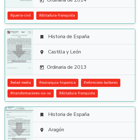
Ordinaria de 2014

#
guerra-civil
#
dictadura-franquista
Historia de España


Castilla y León

Ordinaria de 2013

#
edad-media
#
monarquia-hispanica
#
reformismo-borbones
#
transformaciones-xix-xx
#
dictadura-franquista
Historia de España


Aragón
