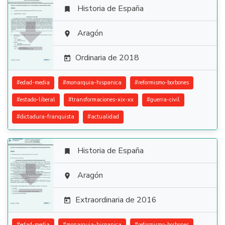
Historia de España


Aragón

Ordinaria de 2018

#
edad-media
#
monarquia-hispanica
#
reformismo-borbones
#
estado-liberal
#
transformaciones-xix-xx
#
guerra-civil
#
dictadura-franquista
#
actualidad
Historia de España


Aragón

Extraordinaria de 2016

#
edad-media
#
monarquia-hispanica
#
reformismo-borbones