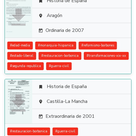
Historia de España


Aragón

Ordinaria de 2007

#
edad-media
#
monarquia-hispanica
#
reformismo-borbones
#
estado-liberal
#
restauracion-borbonica
#
transformaciones-xix-xx
#
segunda-republica
#
guerra-civil
Historia de España


Castilla-La Mancha

Extraordinaria de 2001

#
restauracion-borbonica
#
guerra-civil