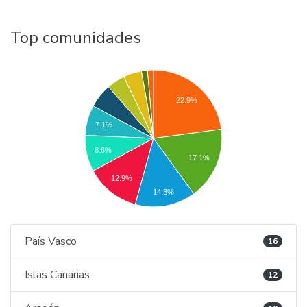
Top comunidades
22.9%
7.1%
8.6%
17.1%
12.9%
14.3%
País Vasco
16
Islas Canarias
12