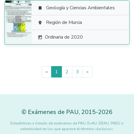
Geología y Ciencias Ambientales


Región de Murcia

Ordinaria de 2020

«
1
2
3
»
©
Exámenes de PAU
,
2015
-2026
Estadísticas y listado de exámenes de PAU, EvAU, EBAU, PAEU o
selectividad en los que aparece el término «Jurásico».