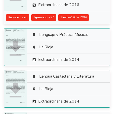
Extraordinaria de 2016

#
novecentismo
#
generacion-27
#
teatro-1939-1999
Lenguaje y Práctica Musical


La Rioja

Extraordinaria de 2014

Lengua Castellana y Literatura


La Rioja

Extraordinaria de 2014
