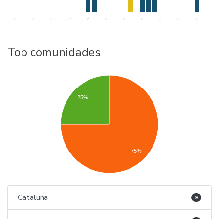
..
..
..
..
..
..
..
..
..
..
..
Top comunidades
25%
75%
Cataluña
9