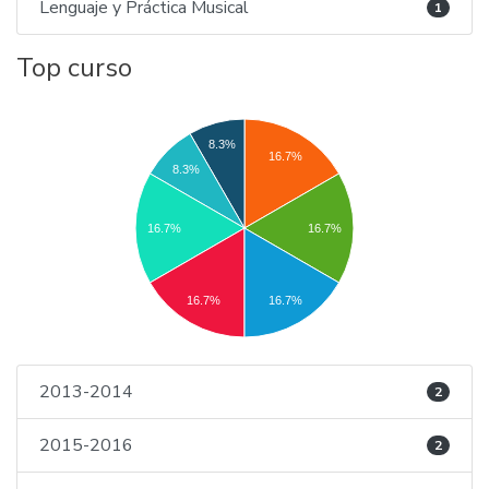
Lenguaje y Práctica Musical
1
Top curso
8.3%
16.7%
8.3%
16.7%
16.7%
16.7%
16.7%
2013-2014
2
2015-2016
2