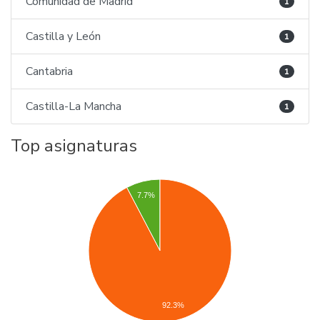
Comunidad de Madrid
1
Castilla y León
1
Cantabria
1
Castilla-La Mancha
1
Top asignaturas
7.7%
92.3%