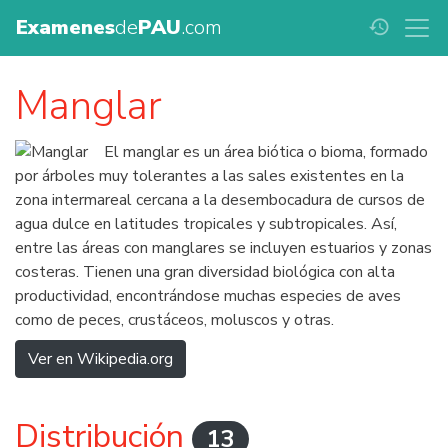
Examenes
de
PAU
.com
history
Manglar
El manglar es un área biótica o bioma, formado
por árboles muy tolerantes a las sales existentes en la
zona intermareal cercana a la desembocadura de cursos de
agua dulce en latitudes tropicales y subtropicales. Así,
entre las áreas con manglares se incluyen estuarios y zonas
costeras. Tienen una gran diversidad biológica con alta
productividad, encontrándose muchas especies de aves
como de peces, crustáceos, moluscos y otras.
Ver en Wikipedia.org
Distribución
13