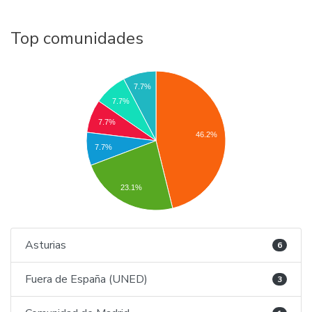
Top comunidades
7.7%
7.7%
7.7%
46.2%
7.7%
23.1%
Asturias
6
Fuera de España (UNED)
3