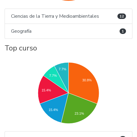
Ciencias de la Tierra y Medioambientales
12
Geografía
1
Top curso
7.7%
7.7%
30.8%
15.4%
15.4%
23.1%