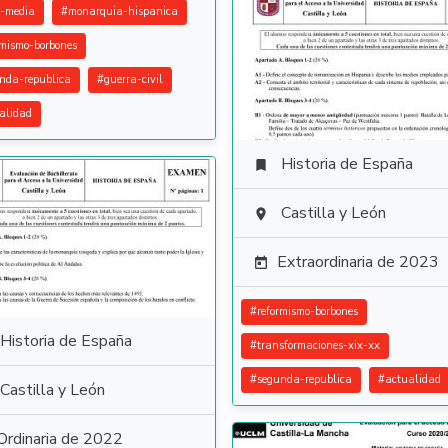
-media
#
monarquia-hispanica
rmismo-borbones
nda-republica
#
guerra-civil
alidad
Historia de España

Castilla y León

Extraordinaria de 2023

#
reformismo-borbones
Historia de España
#
transformaciones-xix-xx
#
segunda-republica
#
actualidad
Castilla y León
Ordinaria de 2022