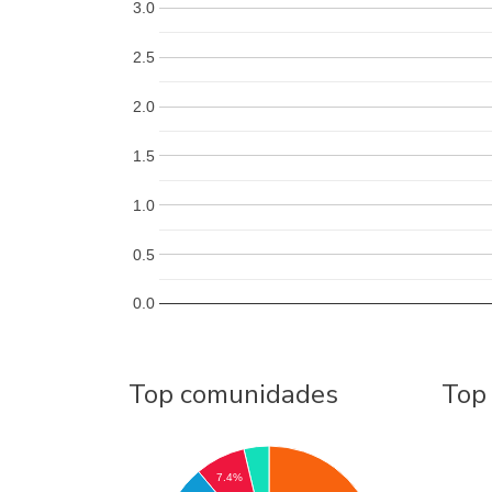
3.0
2.5
2.0
1.5
1.0
0.5
0.0
Top comunidades
Top
7.4%