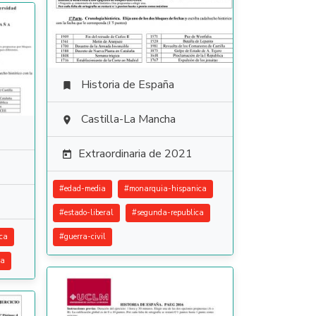
Historia de España

Castilla-La Mancha

Extraordinaria de 2021

#
edad-media
#
monarquia-hispanica
#
estado-liberal
#
segunda-republica
ca
#
guerra-civil
ca