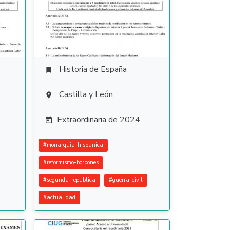
Historia de España

Castilla y León

Extraordinaria de 2024

#
monarquia-hispanica
#
reformismo-borbones
#
segunda-republica
#
guerra-civil
#
actualidad