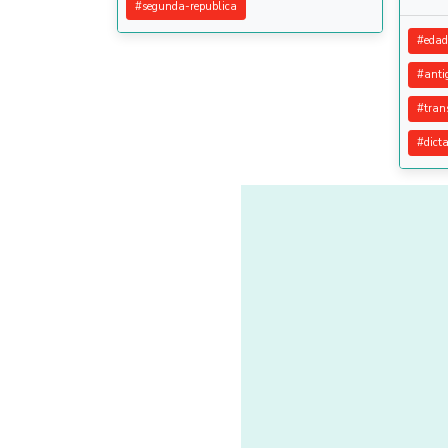
#
segunda-republica
#
edad
#
anti
#
tran
#
dict