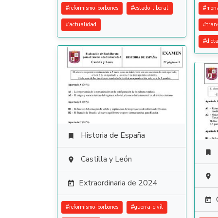
#
reformismo-borbones
#
estado-liberal
#
mona
#
actualidad
#
tran
#
dict
Historia de España


Castilla y León


Extraordinaria de 2024


#
reformismo-borbones
#
guerra-civil