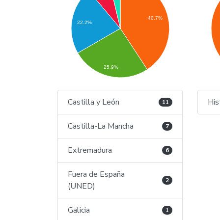
40.7%
22.2%
25.9%
Castilla y León
His
11
Castilla-La Mancha
7
Extremadura
6
Fuera de España
2
(UNED)
Galicia
1