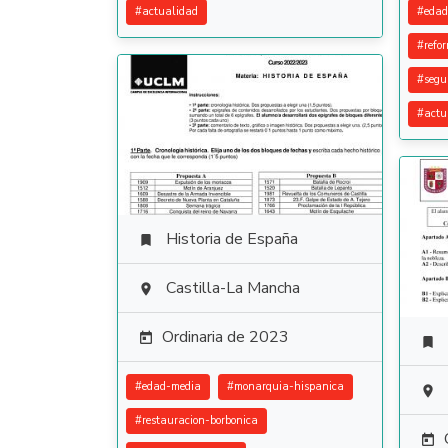
#
actualidad
#
edad
#
refo
#
segu
#
actu
Historia de España

Castilla-La Mancha

Ordinaria de 2023


#
edad-media
#
monarquia-hispanica

#
restauracion-borbonica
