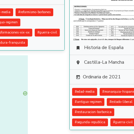
-media
#
reformismo-borbones
guo-regimen
sformaciones-xix-xx
#
guerra-civil
adura-franquista
Historia de España

Castilla-La Mancha

Ordinaria de 2021

#
edad-media
#
monarquia-hispani
#
antiguo-regimen
#
estado-liberal
#
restauracion-borbonica
#
segunda-republica
#
guerra-civil