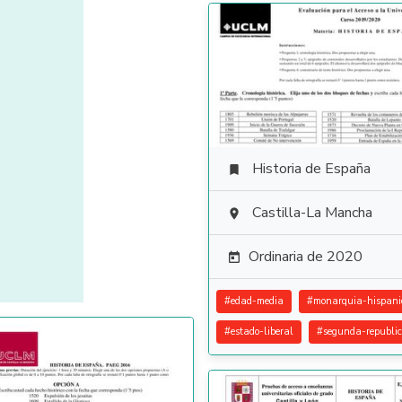
Historia de España

Castilla-La Mancha

Ordinaria de 2020

#
edad-media
#
monarquia-hispani
#
estado-liberal
#
segunda-republi