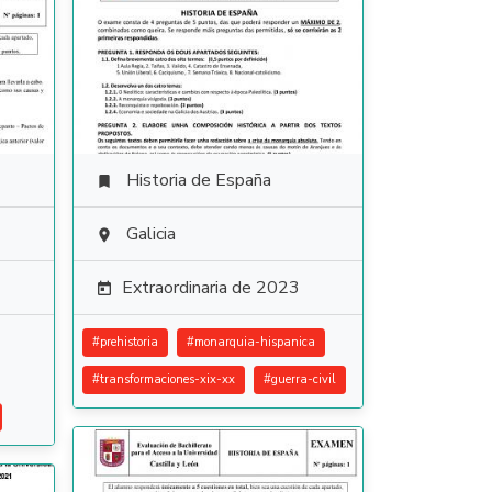
Historia de España

Galicia

Extraordinaria de 2023

#
prehistoria
#
monarquia-hispanica
#
transformaciones-xix-xx
#
guerra-civil