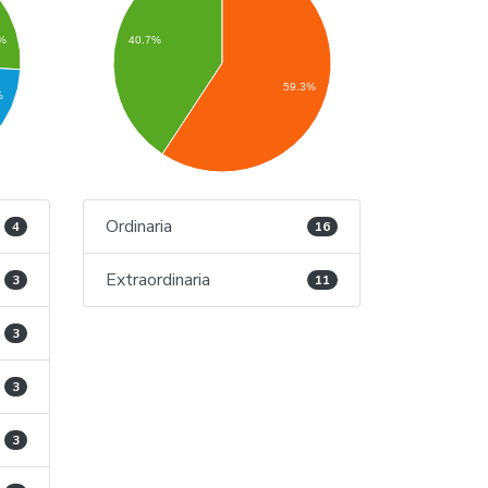
1%
40.7%
59.3%
%
Ordinaria
4
16
Extraordinaria
3
11
3
3
3