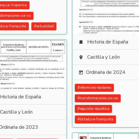
rquia-hispanica
sformaciones-xix-xx
adura-franquista
#
actualidad
Historia de España

Castilla y León

Ordinaria de 2024

#
reformismo-borbones
Historia de España
#
transformaciones-xix-xx
#
segunda-republica
Castilla y León
#
dictadura-franquista
Ordinaria de 2023