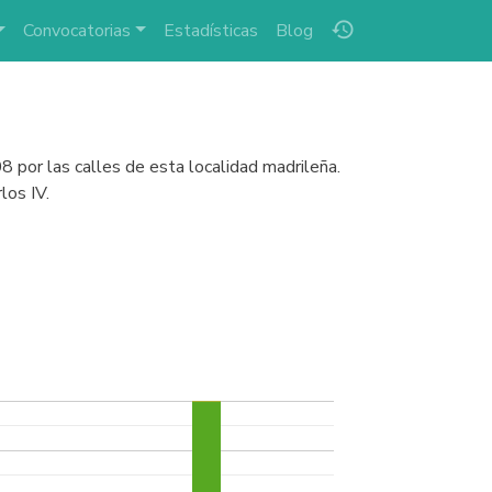
history
Convocatorias
Estadísticas
Blog
 por las calles de esta localidad madrileña.
los IV.