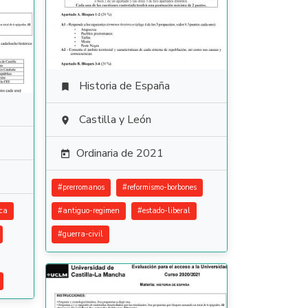
Historia de España

Castilla y León

Ordinaria de 2021

#
prerromanos
#
reformismo-borbones
ca
#
antiguo-regimen
#
estado-liberal
#
guerra-civil