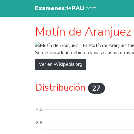
Examenes
de
PAU
.com
Motín de Aranjuez
El Motín de Aranjuez fue
Se desencadenó debido a varias causas motivada
Ver en Wikipedia.org
Distribución
27
4.0
3.5