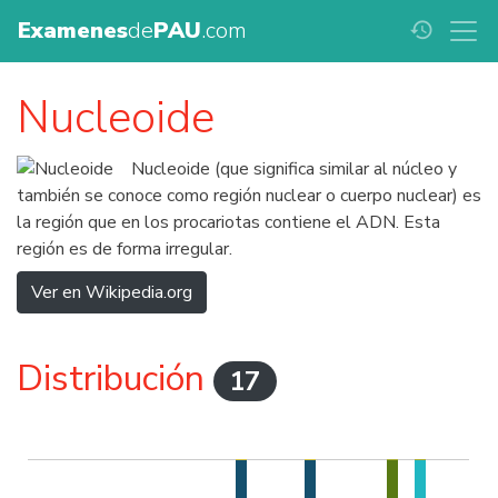
Examenes
de
PAU
.com
history
Nucleoide
Nucleoide (que significa similar al núcleo y
también se conoce como región nuclear o cuerpo nuclear) es
la región que en los procariotas contiene el ADN. Esta
región es de forma irregular.
Ver en Wikipedia.org
Distribución
17