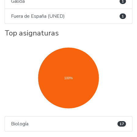
Galicia
1
Fuera de España (UNED)
1
Top asignaturas
100%
Biología
17