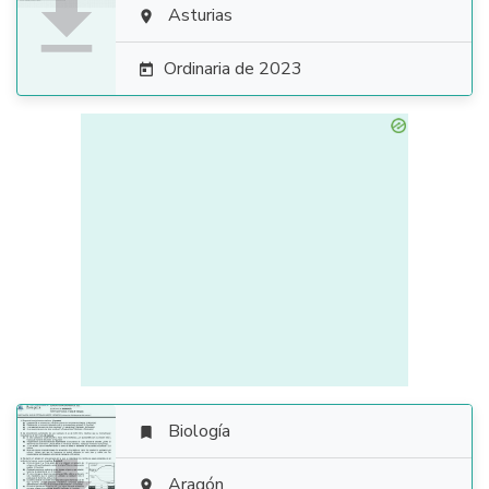

Asturias

Ordinaria de 2023

Biología

Aragón
