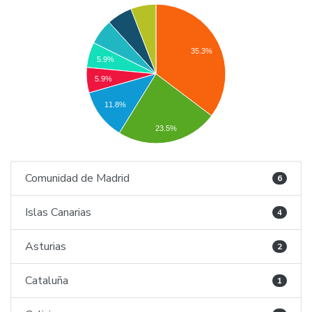
35.3%
5.9%
5.9%
11.8%
23.5%
Comunidad de Madrid
6
Islas Canarias
4
Asturias
2
Cataluña
1