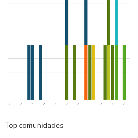
..
..
..
..
..
..
..
..
..
..
..
Top comunidades