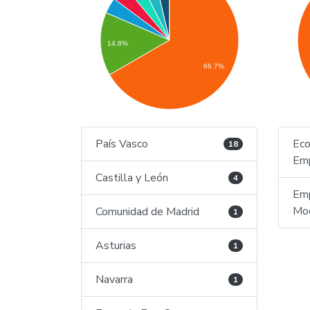
14.8%
66.7%
País Vasco
Eco
18
Em
Castilla y León
4
Emp
Mod
Comunidad de Madrid
1
Asturias
1
Navarra
1