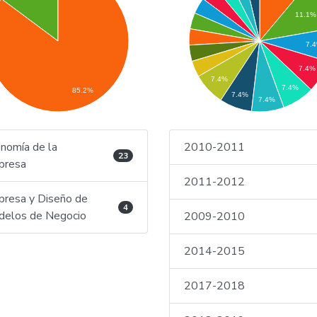
11.1%
7.
7.4%
7.4%
7.4%
85.2%
7.4%
7.4%
nomía de la
2010-2011
23
presa
2011-2012
resa y Diseño de
4
elos de Negocio
2009-2010
2014-2015
2017-2018