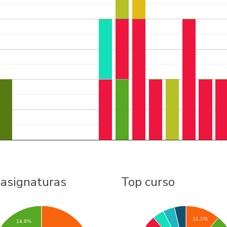
 asignaturas
Top curso
11.1%
14.8%