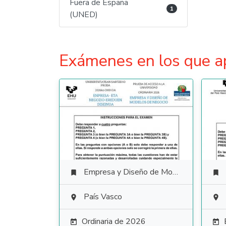
Fuera de España
1
(UNED)
Exámenes en los que a
Empresa y Diseño de Modelos de Negocio


País Vasco


Ordinaria de 2026

