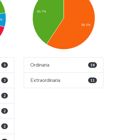
40.7%
4%
59.3%
Ordinaria
3
16
Extraordinaria
3
11
2
2
2