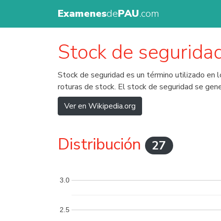
Examenes
de
PAU
.com
Stock de segurida
Stock de seguridad es un término utilizado en l
roturas de stock. El stock de seguridad se gene
Ver en Wikipedia.org
Distribución
27
3.0
2.5