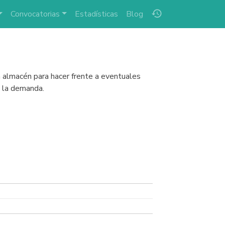
history
Convocatorias
Estadísticas
Blog
en almacén para hacer frente a eventuales
y la demanda.