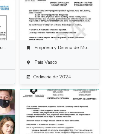
io
Empresa y Diseño de Modelos de Negocio

País Vasco

Ordinaria de 2024
