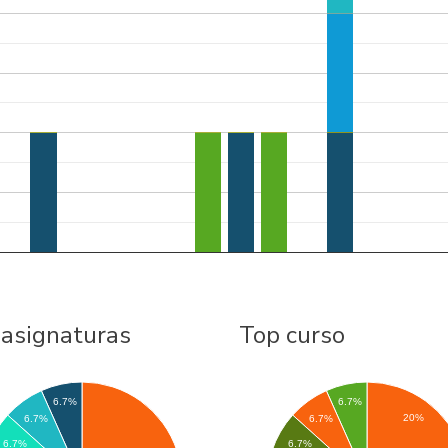
 asignaturas
Top curso
6.7%
6.7%
20%
6.7%
6.7%
6.7%
6.7%