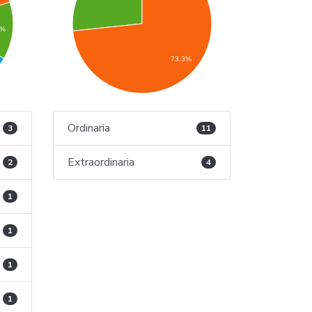
3%
73.3%
Ordinaria
3
11
Extraordinaria
2
4
1
1
1
1