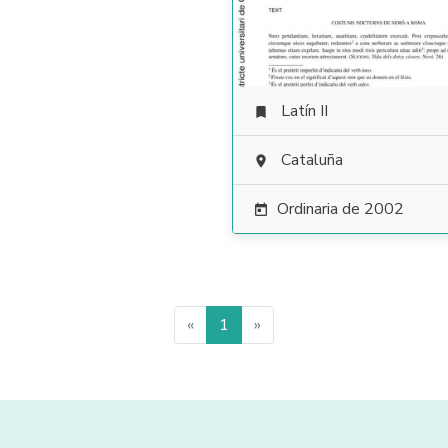
Latín II

Cataluña

Ordinaria de 2002

«
1
»