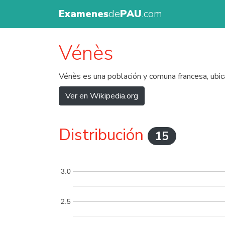
Examenes
de
PAU
.com
Vénès
Vénès es una población y comuna francesa, ubic
Ver en Wikipedia.org
Distribución
15
3.0
2.5