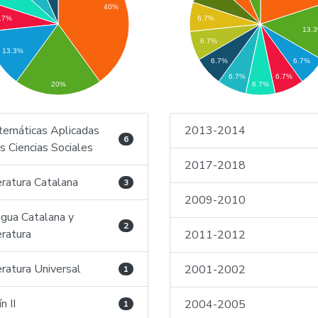
40%
.7%
6.7%
13.
6.7%
13.3%
6.7%
6.7%
6.7%
6.7%
6.7%
20%
emáticas Aplicadas
2013-2014
6
as Ciencias Sociales
2017-2018
eratura Catalana
3
2009-2010
gua Catalana y
2
eratura
2011-2012
eratura Universal
2001-2002
1
n II
2004-2005
1