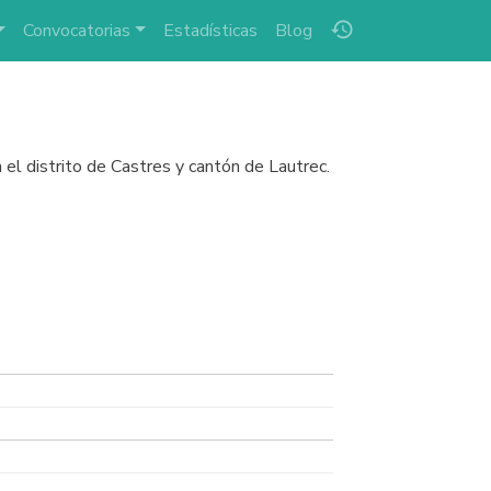
history
Convocatorias
Estadísticas
Blog
el distrito de Castres y cantón de Lautrec.