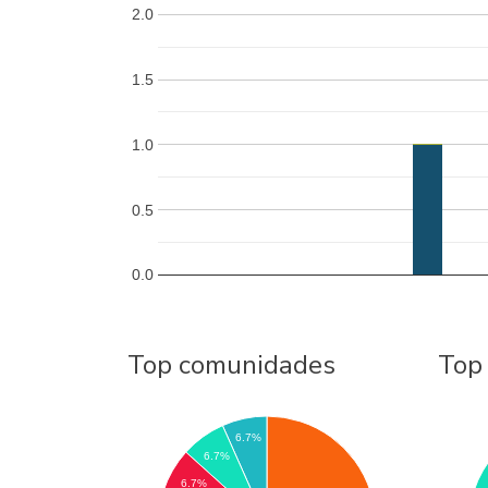
2.0
1.5
1.0
0.5
0.0
Top comunidades
Top
6.7%
6.7%
6.7%